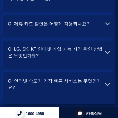
할 때
현금 사은품
및 상품권 혜택이 더 크게 지급되는 경향
이 있습니다. 가장 확실한 방법은 저희 페이지에서 조건을
A. 대부분의 통신사는 신규 가입 시 설치비를 면제해주는
확인하거나 상담받는 것입니다. 최고
지원
금을 찾아보세요.
프로모션을 진행합니다. 장비 임대료는 월 요금에 포함되어
Q. 제휴 카드 할인은 어떻게 적용되나요?
청구되는 경우가 많습니다. 다만, 인터넷 상품 및 프로모션
에 따라 설치비가 발생하거나 별도 청구될 수 있으므로, 약
A. 통신사와 제휴된 신용카드를 발급받아 통신 요금을 자동
관을 꼼꼼히 확인하는 것이 좋습니다.
SK, KT, LG
사별 정
이체로 설정하고, 전월 실적 조건을 충족하면 매월 요금에
책 확인 필수.
Q. LG, SK, KT 인터넷 가입 가능 지역 확인 방법
서 일정 금액이 할인됩니다. 할인 금액과 조건은 카드사 및
은 무엇인가요?
통신사 정책에 따라 다릅니다. 합리적인
인터넷 비용
관리
를 위한 좋은 방법입니다.
A. 인터넷 상품은 가입 가능한 지역이 제한될 수 있습니다.
주소지를 기반으로 각 통신사 홈페이지나, 저희 비교 서비
Q. 인터넷 속도가 가장 빠른 서비스는 무엇인가
스에서 주소를 입력하시면 가입 가능한 상품 및 속도를 확
요?
인하실 수 있습니다. 설치 가능한 회선 종류(광랜, FTTH 등)
는 지역망 구축 상태에 따라 다릅니다.
A. 현재 인터넷 서비스 속도는 상품 종류에 따라 다양합니
다. 주로 100Mbps, 500Mbps, 그리고 1Gbps (1,000Mbps)
카톡상담
1600-4959
0
상품이 많이 사용됩니다. 지역망 상태에 따라 최대 지원 속