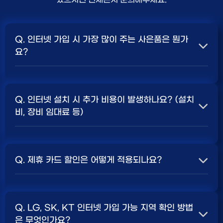
Q. 인터넷 가입 시 가장 많이 주는 사은품은 뭔가
요?
A. 일반적으로 인터넷 상품의 속도, TV 결합 여부, 그리고
통신사의 프로모션 정책에 따라 사은품 액수가 달라집니다.
Q. 인터넷 설치 시 추가 비용이 발생하나요? (설치
보통 500Mbps 또는 1Gbps 인터넷을 TV와 결합하여
비, 장비 임대료 등)
가입할 때
현금 사은품
및 상품권 혜택이 더 크게 지급되는
경향이 있습니다. 가장 확실한 방법은 저희 페이지에서 조
A. 대부분의 통신사는 신규 가입 시 설치비를 면제해주는
건을 확인하거나 상담받는 것입니다. 최고
지원
금을 찾아보
프로모션을 진행합니다. 장비 임대료는 월 요금에 포함되어
세요.
Q. 제휴 카드 할인은 어떻게 적용되나요?
청구되는 경우가 많습니다. 다만, 인터넷 상품 및 프로모션
에 따라 설치비가 발생하거나 별도 청구될 수 있으므로, 약
A. 통신사와 제휴된 신용카드를 발급받아 통신 요금을 자
관을 꼼꼼히 확인하는 것이 좋습니다.
SK, KT, LG
사별 정
동이체로 설정하고, 전월 실적 조건을 충족하면 매월 요금
책 확인 필수.
Q. LG, SK, KT 인터넷 가입 가능 지역 확인 방법
에서 일정 금액이 할인됩니다. 할인 금액과 조건은 카드사
은 무엇인가요?