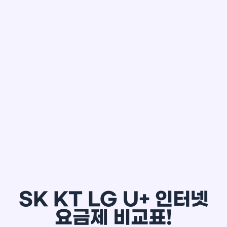
한*철
SK KT LG U+ 인터넷
요금제 비교표!