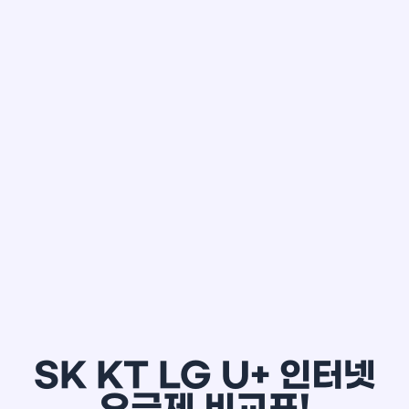
한*철
SK KT LG U+ 인터넷
요금제 비교표!