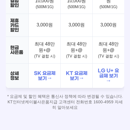
결합
10,000원
10,000원
원
할인
(500M/1G)
(500M/1G)
(500M/1G)
제휴
3,000원
3,000원
3,000원
카드
할인
최대 48만
최대 48만
최대 48만
현금
원+@
원+@
원+@
사은품
(TV 결합 시)
(TV 결합 시)
(TV 결합 시)
LG U+ 요
SK 요금제
KT 요금제
상세
금제 보기
정보
보기 →
보기 →
→
* 요금제 및 할인 혜택은 통신사 정책에 따라 변경될 수 있습니다.
KT인터넷케이블사은품지급 고객센터 전화번호 1600-4959 자세
히 알아보세요