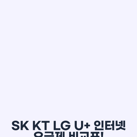
한*철
SK KT LG U+ 인터넷
요금제 비교표!