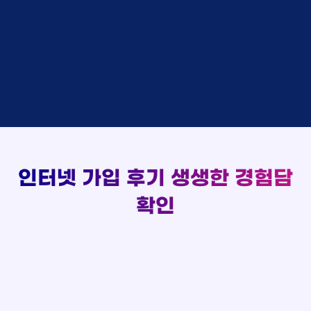
48만원 +@ 지급
상담대기
박*출 LG
이*승
KT
실시간 현금 지급 현황
48만원 +@ 지급
상담완료
홍*표 KT
김*채
LG
48만원 +@ 지급
상담중
정*석 KT
박*호
KT
설치완료
접수완료
이*승 LG
이*찬
SK
48만원 +@ 지급
접수완료
김*채 LG
김*솔
SK
48만원지급
상담중
박*호 SK
한*기
KT
설치완료
접수완료
이*찬 KT
최*희
LG
48만원 +@ 지급
상담중
김*솔 KT
김*석
KT
설치완료
접수완료
한*기 KT
이*희
KT
48만원지급
접수완료
최*희 SK
송*영
SK
인터넷 가입 후기
생생한 경험담
48만원 +@ 지급
접수완료
김*석 LG
서*식
KT
48만원지급
접수완료
이*희 LG
변*열
KT
확인
48만원 +@ 지급
접수완료
송*영 KT
신*헌
KT
48만원지급
상담완료
서*식 SK
이*수
LG
48만원 +@ 지급
접수완료
변*열 KT
김*일
SK
48만원 +@ 지급
상담완료
신*헌 LG
박*련
LG
48만원지급
이*수 SK
48만원지급
김*일 SK