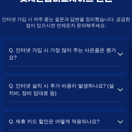
인터넷 가입 시 자주 묻는 질문과 답변을 정리했습니다. 궁금한
점이 있으시면 언제든지 문의해주세요.
Q. 인터넷 가입 시 가장 많이 주는 사은품은 뭔가
요?
A. 일반적으로 인터넷 상품의 속도, TV 결합 여부, 그리고
통신사의 프로모션 정책에 따라 사은품 액수가 달라집니다.
Q. 인터넷 설치 시 추가 비용이 발생하나요? (설
보통 500Mbps 또는 1Gbps 인터넷을 TV와 결합하여 가입
치비, 장비 임대료 등)
할 때
및 상품권 혜택이 더 크게 지급되는 경향
현금 사은품
이 있습니다. 가장 확실한 방법은 저희 페이지에서 조건을
A. 대부분의 통신사는 신규 가입 시 설치비를 면제해주는
확인하거나 상담받는 것입니다. 최고
금을 찾아보세요.
지원
프로모션을 진행합니다. 장비 임대료는 월 요금에 포함되어
Q. 제휴 카드 할인은 어떻게 적용되나요?
청구되는 경우가 많습니다. 다만, 인터넷 상품 및 프로모션
에 따라 설치비가 발생하거나 별도 청구될 수 있으므로, 약