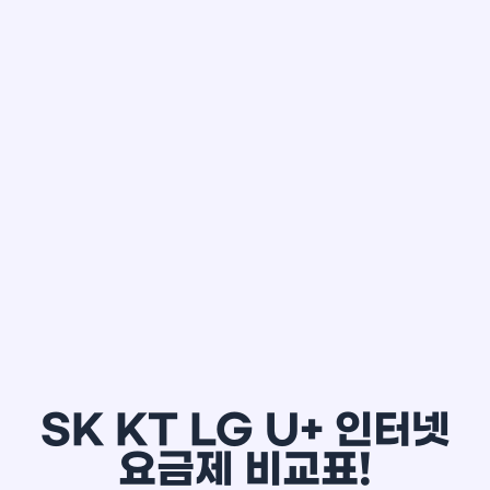
한*철
SK KT LG U+ 인터넷
요금제 비교표!