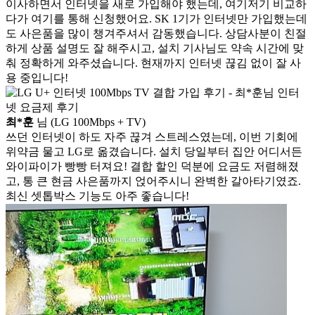
이사하면서 인터넷을 새로 가입해야 했는데, 여기저기 비교하
박*찬 SK
48만원지급
다가 여기를 통해 신청했어요. SK 1기가 인터넷만 가입했는데
이*창 KT
48만원 +@ 지급
도 사은품을 많이 챙겨주셔서 감동했습니다. 상담사분이 친절
박*혜 KT
48만원 +@ 지급
하게 상품 설명도 잘 해주시고, 설치 기사님도 약속 시간에 맞
윤*열 SK
48만원지급
춰 정확하게 와주셨습니다. 현재까지 인터넷 끊김 없이 잘 사
정*근 KT
48만원 +@ 지급
용 중입니다!
전*호 LG
48만원 +@ 지급
최*훈
님 (LG 100Mbps + TV)
쓰던 인터넷이 하도 자주 끊겨 스트레스였는데, 이번 기회에
위약금 물고 LG로 옮겼습니다. 설치 당일부터 집안 어디서든
와이파이가 빵빵 터져요! 결합 할인 덕분에 요금도 저렴해졌
고, 통 큰 현금 사은품까지 얹어주시니 완벽한 갈아타기였죠.
최신 셋톱박스 기능도 아주 좋습니다!