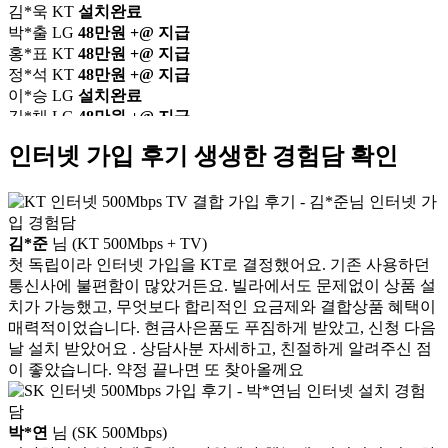
박*출 LG
48만원 +@ 지급
홍*표 KT
48만원 +@ 지급
정*석 KT
48만원 +@ 지급
이*승 LG
설치완료
김*채 LG
48만원 +@ 지급
박*호 SK
48만원지급
이*찬 KT
설치완료
인터넷 가입 후기
생생한 경험담 확인
김*솔 KT
48만원 +@ 지급
한*기 KT
설치완료
최*희 SK
48만원지급
김*석 LG
48만원 +@ 지급
김*준
님 (KT 500Mbps + TV)
이*희 LG
48만원지급
첫 독립이라 인터넷 가입을 KT로 결정했어요. 기존 사용하던
송*영 KT
48만원 +@ 지급
통신사에 불편함이 많았거든요. 빌라에서도 문제없이 상품 설
서*식 SK
48만원지급
치가 가능했고, 무엇보다 합리적인 요금제와 결합상품 혜택이
변*열 KT
48만원 +@ 지급
매력적이었습니다. 현금사은품도 푸짐하게 받았고, 신청 다음
신*헌 LG
48만원 +@ 지급
날 설치 받았어요 . 상담사분 자세하고, 친절하게 알려주신 점
이*수 SK
48만원지급
이 좋았습니다. 약정 끝나면 또 찾아올께요
김*일 SK
48만원지급
박*련 LG
48만원 +@ 지급
장*민 LG
48만원 +@ 지급
박*연
님 (SK 500Mbps)
김*실 LG
48만원지급