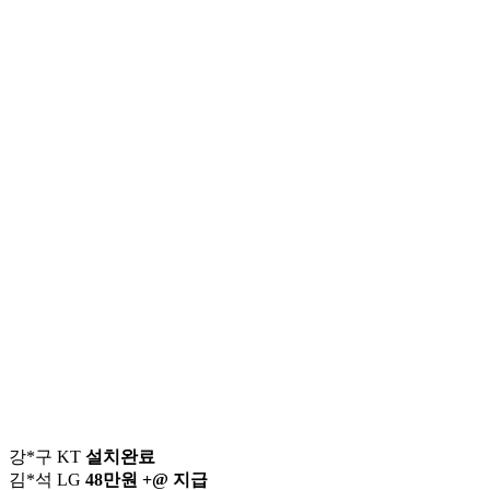
이*찬
접수완료
SK
김*솔
접수완료
SK
한*기
상담중
KT
최*희
접수완료
LG
김*석
상담중
KT
이*희
접수완료
KT
송*영
접수완료
SK
서*식
접수완료
KT
변*열
접수완료
KT
신*헌
접수완료
KT
이*수
상담완료
LG
김*일
접수완료
SK
박*련
상담완료
LG
강*구 KT
설치완료
김*석 LG
48만원 +@ 지급
김*욱 KT
설치완료