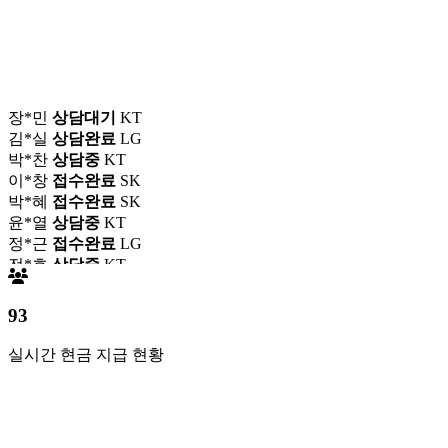
장*민
상담대기
KT
김*실
상담완료
LG
박*찬
상담중
KT
이*창
접수완료
SK
박*혜
접수완료
SK
윤*열
상담중
KT
정*근
접수완료
LG
전*호
상담중
KT
강*구
접수완료
KT
김*석
접수완료
SK
93
김*욱
접수완료
KT
박*출
상담완료
LG
실시간 현금 지급 현황
홍*표
접수완료
SK
정*석
상담완료
LG
이*승
상담대기
KT
김*채
상담완료
LG
박*호
상담중
KT