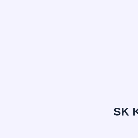
정*은
SK 