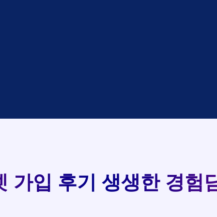
대기
KT
완료
LG
중
KT
완료
SK
93
완료
SK
중
KT
실시간 현금 지급 현황
완료
LG
중
KT
완료
KT
완료
SK
완료
KT
완료
LG
완료
SK
 가입 후기
생생한 경험담
완료
LG
대기
KT
완료
LG