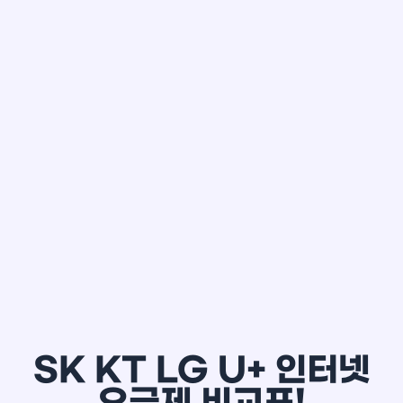
한*철
SK KT LG U+ 인터넷
요금제 비교표!