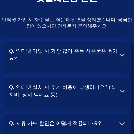
인터넷 가입 시 자주 묻는 질문과 답변을 정리했습니다. 궁금한
점이 있으시면 언제든지 문의해주세요.
Q. 인터넷 가입 시 가장 많이 주는 사은품은 뭔가
요?
A. 일반적으로 인터넷 상품의 속도, TV 결합 여부, 그리고
통신사의 프로모션 정책에 따라 사은품 액수가 달라집니다.
Q. 인터넷 설치 시 추가 비용이 발생하나요? (설
보통 500Mbps 또는 1Gbps 인터넷을 TV와 결합하여 가입
치비, 장비 임대료 등)
할 때
및 상품권 혜택이 더 크게 지급되는 경향
현금 사은품
이 있습니다. 가장 확실한 방법은 저희 페이지에서 조건을
A. 대부분의 통신사는 신규 가입 시 설치비를 면제해주는
확인하거나 상담받는 것입니다. 최고
금을 찾아보세요.
지원
프로모션을 진행합니다. 장비 임대료는 월 요금에 포함되어
Q. 제휴 카드 할인은 어떻게 적용되나요?
청구되는 경우가 많습니다. 다만, 인터넷 상품 및 프로모션
에 따라 설치비가 발생하거나 별도 청구될 수 있으므로, 약