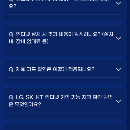
요?
A. 일반적으로 인터넷 상품의 속도, TV 결합 여부, 그리고
통신사의 프로모션 정책에 따라 사은품 액수가 달라집니다.
Q. 인터넷 설치 시 추가 비용이 발생하나요? (설치
보통 500Mbps 또는 1Gbps 인터넷을 TV와 결합하여
비, 장비 임대료 등)
가입할 때
현금 사은품
및 상품권 혜택이 더 크게 지급되는
경향이 있습니다. 가장 확실한 방법은 저희 페이지에서 조
A. 대부분의 통신사는 신규 가입 시 설치비를 면제해주는
건을 확인하거나 상담받는 것입니다. 최고
지원
금을 찾아보
프로모션을 진행합니다. 장비 임대료는 월 요금에 포함되어
세요.
Q. 제휴 카드 할인은 어떻게 적용되나요?
청구되는 경우가 많습니다. 다만, 인터넷 상품 및 프로모션
에 따라 설치비가 발생하거나 별도 청구될 수 있으므로, 약
A. 통신사와 제휴된 신용카드를 발급받아 통신 요금을 자
관을 꼼꼼히 확인하는 것이 좋습니다.
SK, KT, LG
사별 정
동이체로 설정하고, 전월 실적 조건을 충족하면 매월 요금
책 확인 필수.
Q. LG, SK, KT 인터넷 가입 가능 지역 확인 방법
에서 일정 금액이 할인됩니다. 할인 금액과 조건은 카드사
은 무엇인가요?
및 통신사 정책에 따라 다릅니다. 합리적인
인터넷 비용
관
리를 위한 좋은 방법입니다.
A. 인터넷 상품은 가입 가능한 지역이 제한될 수 있습니다.
주소지를 기반으로 각 통신사 홈페이지나, 저희 비교 서비