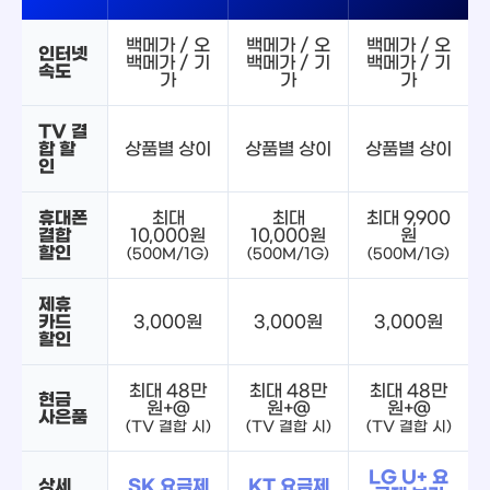
백메가 / 오
백메가 / 오
백메가 / 오
인터넷
백메가 / 기
백메가 / 기
백메가 / 기
속도
가
가
가
TV 결
합 할
상품별 상이
상품별 상이
상품별 상이
인
휴대폰
최대
최대
최대 9,900
결합
10,000원
10,000원
원
할인
(500M/1G)
(500M/1G)
(500M/1G)
제휴
카드
3,000원
3,000원
3,000원
할인
최대 48만
최대 48만
최대 48만
현금
원+@
원+@
원+@
사은품
(TV 결합 시)
(TV 결합 시)
(TV 결합 시)
LG U+ 요
상세
SK 요금제
KT 요금제