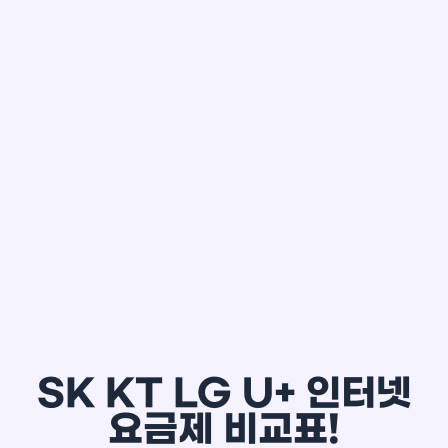
한*철
SK KT LG U+ 인터넷
요금제 비교표!