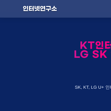
인터넷연구소
KT인
LG SK
SK, KT, LG 