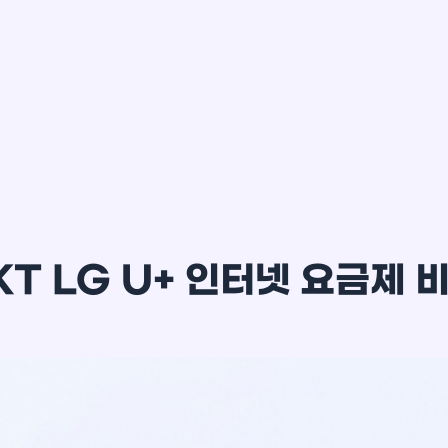
이*윤
KT LG U+ 인터넷 요금제 