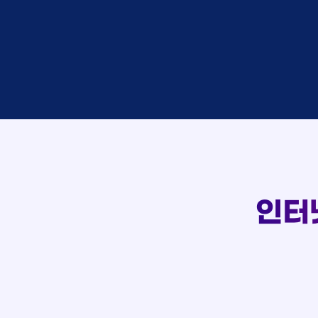
이*창
접수
박*혜
접수
윤*열
상담
정*근
접수
107
전*호
상담
강*구
접수
실시간 상담 신청 현황
김*석
접수
김*욱
접수
박*출
상담
홍*표
접수
정*석
상담
이*승
상담
김*채
상담
인터
박*호
상담
이*찬
접수
김*솔
접수
한*기
상담
최*희
접수
김*석
상담
이*희
접수
송*영
접수