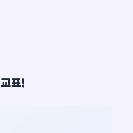
한*철
비교표!