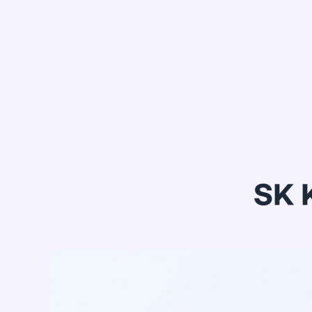
정*은
SK 