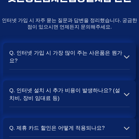
인터넷 가입 시 자주 묻는 질문과 답변을 정리했습니다. 궁금한
점이 있으시면 언제든지 문의해주세요.
Q. 인터넷 가입 시 가장 많이 주는 사은품은 뭔가
요?
A. 일반적으로 인터넷 상품의 속도, TV 결합 여부, 그리고
통신사의 프로모션 정책에 따라 사은품 액수가 달라집니다.
Q. 인터넷 설치 시 추가 비용이 발생하나요? (설
보통 500Mbps 또는 1Gbps 인터넷을 TV와 결합하여 가입
치비, 장비 임대료 등)
할 때
및 상품권 혜택이 더 크게 지급되는 경향
현금 사은품
이 있습니다. 가장 확실한 방법은 저희 페이지에서 조건을
A. 대부분의 통신사는 신규 가입 시 설치비를 면제해주는
확인하거나 상담받는 것입니다. 최고
금을 찾아보세요.
지원
프로모션을 진행합니다. 장비 임대료는 월 요금에 포함되어
Q. 제휴 카드 할인은 어떻게 적용되나요?
청구되는 경우가 많습니다. 다만, 인터넷 상품 및 프로모션
에 따라 설치비가 발생하거나 별도 청구될 수 있으므로, 약