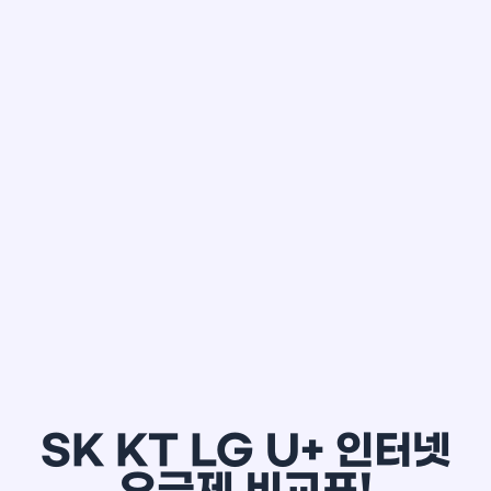
한*철
SK KT LG U+ 인터넷
요금제 비교표!