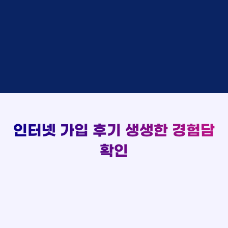
48만원 +@ 지급
상담대기
박*출 LG
이*승
KT
실시간 현금 지급 현황
48만원 +@ 지급
상담완료
홍*표 KT
김*채
LG
48만원 +@ 지급
상담중
정*석 KT
박*호
KT
설치완료
접수완료
이*승 LG
이*찬
SK
48만원 +@ 지급
접수완료
김*채 LG
김*솔
SK
48만원지급
상담중
박*호 SK
한*기
KT
설치완료
접수완료
이*찬 KT
최*희
LG
48만원 +@ 지급
상담중
김*솔 KT
김*석
KT
설치완료
접수완료
한*기 KT
이*희
KT
48만원지급
접수완료
최*희 SK
송*영
SK
인터넷 가입 후기
생생한 경험담
48만원 +@ 지급
접수완료
김*석 LG
서*식
KT
48만원지급
접수완료
이*희 LG
변*열
KT
확인
48만원 +@ 지급
접수완료
송*영 KT
신*헌
KT
48만원지급
상담완료
서*식 SK
이*수
LG
48만원 +@ 지급
접수완료
변*열 KT
김*일
SK
48만원 +@ 지급
상담완료
신*헌 LG
박*련
LG
48만원지급
이*수 SK
48만원지급
김*일 SK