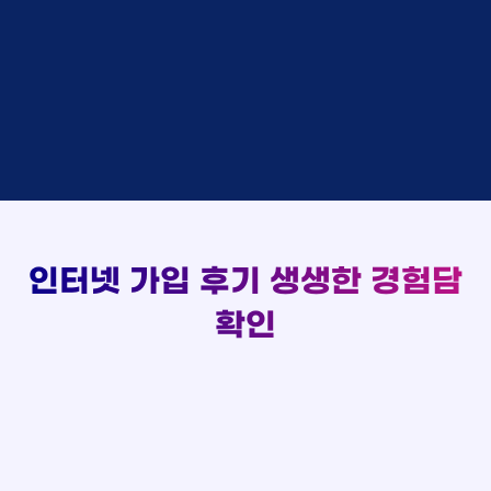
48만원 +@ 지급
상담대기
박*출 LG
이*승
KT
실시간 현금 지급 현황
48만원 +@ 지급
상담완료
홍*표 KT
김*채
LG
48만원 +@ 지급
상담중
정*석 KT
박*호
KT
설치완료
접수완료
이*승 LG
이*찬
SK
48만원 +@ 지급
접수완료
김*채 LG
김*솔
SK
48만원지급
상담중
박*호 SK
한*기
KT
설치완료
접수완료
이*찬 KT
최*희
LG
48만원 +@ 지급
상담중
김*솔 KT
김*석
KT
설치완료
접수완료
한*기 KT
이*희
KT
48만원지급
접수완료
최*희 SK
송*영
SK
인터넷 가입 후기
생생한 경험담
48만원 +@ 지급
접수완료
김*석 LG
서*식
KT
48만원지급
접수완료
이*희 LG
변*열
KT
확인
48만원 +@ 지급
접수완료
송*영 KT
신*헌
KT
48만원지급
상담완료
서*식 SK
이*수
LG
48만원 +@ 지급
접수완료
변*열 KT
김*일
SK
48만원 +@ 지급
상담완료
신*헌 LG
박*련
LG
48만원지급
이*수 SK
48만원지급
김*일 SK