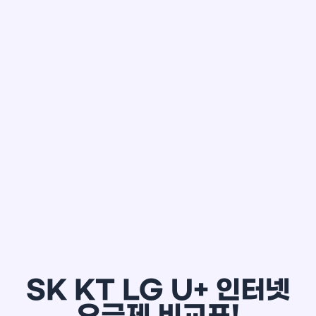
한*철
SK KT LG U+ 인터넷
요금제 비교표!