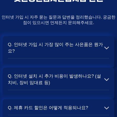
인터넷 가입 시 자주 묻는 질문과 답변을 정리했습니다. 궁금한
점이 있으시면 언제든지 문의해주세요.
Q. 인터넷 가입 시 가장 많이 주는 사은품은 뭔가
요?
A. 일반적으로 인터넷 상품의 속도, TV 결합 여부, 그리고
통신사의 프로모션 정책에 따라 사은품 액수가 달라집니다.
Q. 인터넷 설치 시 추가 비용이 발생하나요? (설
보통 500Mbps 또는 1Gbps 인터넷을 TV와 결합하여 가입
치비, 장비 임대료 등)
할 때
및 상품권 혜택이 더 크게 지급되는 경향
현금 사은품
이 있습니다. 가장 확실한 방법은 저희 페이지에서 조건을
A. 대부분의 통신사는 신규 가입 시 설치비를 면제해주는
확인하거나 상담받는 것입니다. 최고
금을 찾아보세요.
지원
프로모션을 진행합니다. 장비 임대료는 월 요금에 포함되어
Q. 제휴 카드 할인은 어떻게 적용되나요?
청구되는 경우가 많습니다. 다만, 인터넷 상품 및 프로모션
에 따라 설치비가 발생하거나 별도 청구될 수 있으므로, 약