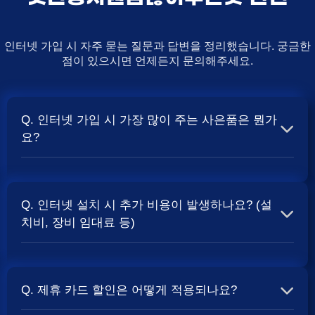
인터넷 가입 시 자주 묻는 질문과 답변을 정리했습니다. 궁금한
점이 있으시면 언제든지 문의해주세요.
Q. 인터넷 가입 시 가장 많이 주는 사은품은 뭔가
요?
A. 일반적으로 인터넷 상품의 속도, TV 결합 여부, 그리고
통신사의 프로모션 정책에 따라 사은품 액수가 달라집니다.
Q. 인터넷 설치 시 추가 비용이 발생하나요? (설
보통 500Mbps 또는 1Gbps 인터넷을 TV와 결합하여 가입
치비, 장비 임대료 등)
할 때
및 상품권 혜택이 더 크게 지급되는 경향
현금 사은품
이 있습니다. 가장 확실한 방법은 저희 페이지에서 조건을
A. 대부분의 통신사는 신규 가입 시 설치비를 면제해주는
확인하거나 상담받는 것입니다. 최고
금을 찾아보세요.
지원
프로모션을 진행합니다. 장비 임대료는 월 요금에 포함되어
Q. 제휴 카드 할인은 어떻게 적용되나요?
청구되는 경우가 많습니다. 다만, 인터넷 상품 및 프로모션
에 따라 설치비가 발생하거나 별도 청구될 수 있으므로, 약