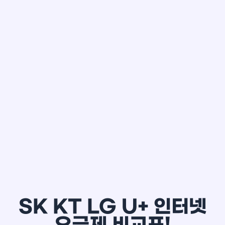
한*철
SK KT LG U+ 인터넷
요금제 비교표!