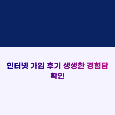
48만원 +@ 지급
상담대기
박*출 LG
이*승
KT
실시간 현금 지급 현황
48만원 +@ 지급
상담완료
홍*표 KT
김*채
LG
48만원 +@ 지급
상담중
정*석 KT
박*호
KT
설치완료
접수완료
이*승 LG
이*찬
SK
48만원 +@ 지급
접수완료
김*채 LG
김*솔
SK
48만원지급
상담중
박*호 SK
한*기
KT
설치완료
접수완료
이*찬 KT
최*희
LG
48만원 +@ 지급
상담중
김*솔 KT
김*석
KT
설치완료
접수완료
한*기 KT
이*희
KT
48만원지급
접수완료
최*희 SK
송*영
SK
인터넷 가입 후기
생생한 경험담
48만원 +@ 지급
접수완료
김*석 LG
서*식
KT
48만원지급
접수완료
이*희 LG
변*열
KT
확인
48만원 +@ 지급
접수완료
송*영 KT
신*헌
KT
48만원지급
상담완료
서*식 SK
이*수
LG
48만원 +@ 지급
접수완료
변*열 KT
김*일
SK
48만원 +@ 지급
상담완료
신*헌 LG
박*련
LG
48만원지급
이*수 SK
48만원지급
김*일 SK