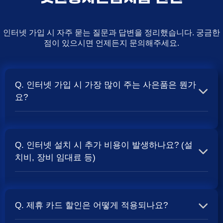
인터넷 가입 시 자주 묻는 질문과 답변을 정리했습니다. 궁금한
점이 있으시면 언제든지 문의해주세요.
Q. 인터넷 가입 시 가장 많이 주는 사은품은 뭔가
요?
A. 일반적으로 인터넷 상품의 속도, TV 결합 여부, 그리고
통신사의 프로모션 정책에 따라 사은품 액수가 달라집니다.
Q. 인터넷 설치 시 추가 비용이 발생하나요? (설
보통 500Mbps 또는 1Gbps 인터넷을 TV와 결합하여 가입
치비, 장비 임대료 등)
할 때
및 상품권 혜택이 더 크게 지급되는 경향
현금 사은품
이 있습니다. 가장 확실한 방법은 저희 페이지에서 조건을
A. 대부분의 통신사는 신규 가입 시 설치비를 면제해주는
확인하거나 상담받는 것입니다. 최고
금을 찾아보세요.
지원
프로모션을 진행합니다. 장비 임대료는 월 요금에 포함되어
Q. 제휴 카드 할인은 어떻게 적용되나요?
청구되는 경우가 많습니다. 다만, 인터넷 상품 및 프로모션
에 따라 설치비가 발생하거나 별도 청구될 수 있으므로, 약