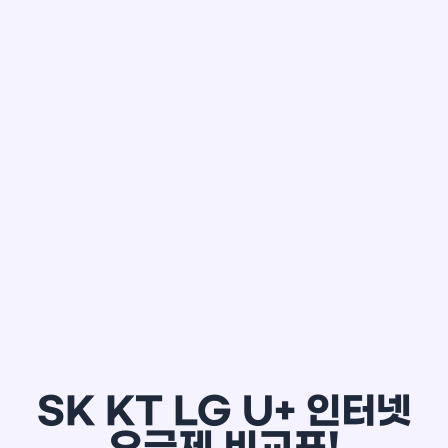
한*철
SK KT LG U+ 인터넷
요금제 비교표!