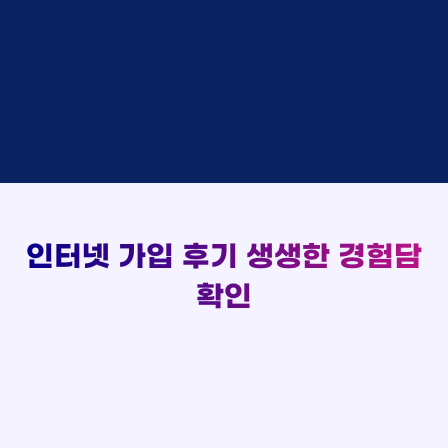
48만원 +@ 지급
상담대기
박*출 LG
이*승
KT
실시간 현금 지급 현황
48만원 +@ 지급
상담완료
홍*표 KT
김*채
LG
48만원 +@ 지급
상담중
정*석 KT
박*호
KT
설치완료
접수완료
이*승 LG
이*찬
SK
48만원 +@ 지급
접수완료
김*채 LG
김*솔
SK
48만원지급
상담중
박*호 SK
한*기
KT
설치완료
접수완료
이*찬 KT
최*희
LG
48만원 +@ 지급
상담중
김*솔 KT
김*석
KT
설치완료
접수완료
한*기 KT
이*희
KT
48만원지급
접수완료
최*희 SK
송*영
SK
인터넷 가입 후기
생생한 경험담
48만원 +@ 지급
접수완료
김*석 LG
서*식
KT
48만원지급
접수완료
이*희 LG
변*열
KT
확인
48만원 +@ 지급
접수완료
송*영 KT
신*헌
KT
48만원지급
상담완료
서*식 SK
이*수
LG
48만원 +@ 지급
접수완료
변*열 KT
김*일
SK
48만원 +@ 지급
상담완료
신*헌 LG
박*련
LG
48만원지급
이*수 SK
48만원지급
김*일 SK