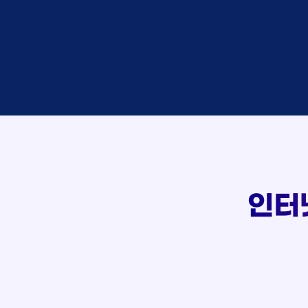
박*혜
접수
윤*열
상담
정*근
접수
전*호
상담
107
강*구
접수
실시간 상담 신청 현황
김*석
접수
김*욱
접수
박*출
상담
홍*표
접수
정*석
상담
이*승
상담
김*채
상담
박*호
상담
인터
이*찬
접수
김*솔
접수
한*기
상담
최*희
접수
김*석
상담
이*희
접수
송*영
접수