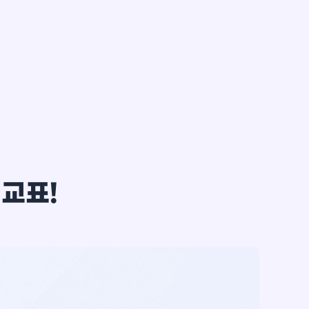
한*철
비교표!