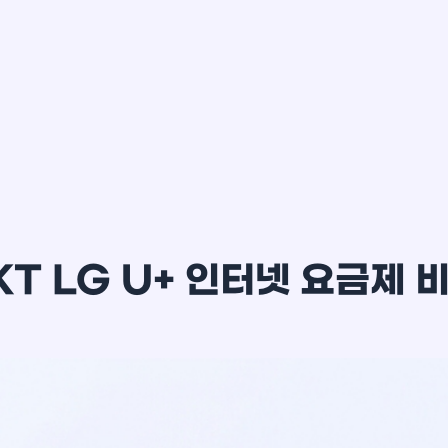
이*윤
KT LG U+ 인터넷 요금제 