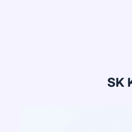
정*은
SK 