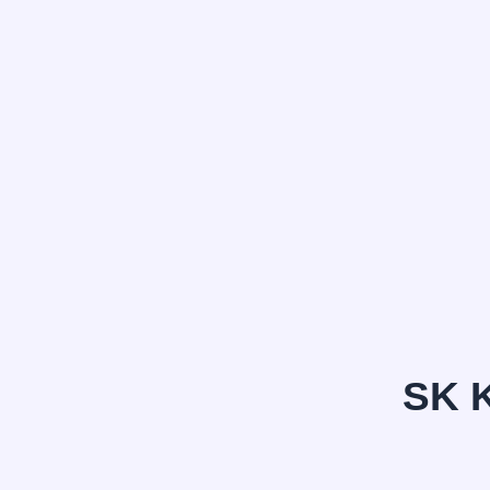
정*은
SK 