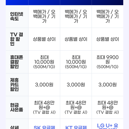
백메가 / 오
백메가 / 오
백메가 / 오
인터넷
백메가 / 기
백메가 / 기
백메가 / 기
속도
가
가
가
TV 결
합 할
상품별 상이
상품별 상이
상품별 상이
인
휴대폰
최대
최대
최대 9,900
결합
10,000원
10,000원
원
할인
(500M/1G)
(500M/1G)
(500M/1G)
제휴
카드
3,000원
3,000원
3,000원
할인
최대 48만
최대 48만
최대 48만
현금
원+@
원+@
원+@
사은품
(TV 결합 시)
(TV 결합 시)
(TV 결합 시)
LG U+ 요
상세
SK 요금제
KT 요금제