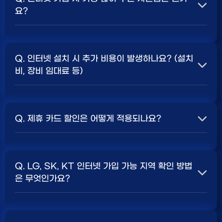
요?
A. 일반적으로 인터넷 상품의 속도, TV 결합 여부, 그리고
통신사의 프로모션 정책에 따라 사은품 액수가 달라집니다.
Q. 인터넷 설치 시 추가 비용이 발생하나요? (설치
보통 500Mbps 또는 1Gbps 인터넷을 TV와 결합하여
비, 장비 임대료 등)
가입할 때
현금 사은품
및 상품권 혜택이 더 크게 지급되는
경향이 있습니다. 가장 확실한 방법은 저희 페이지에서 조
A. 대부분의 통신사는 신규 가입 시 설치비를 면제해주는
건을 확인하거나 상담받는 것입니다. 최고
지원
금을 찾아보
프로모션을 진행합니다. 장비 임대료는 월 요금에 포함되어
세요.
Q. 제휴 카드 할인은 어떻게 적용되나요?
청구되는 경우가 많습니다. 다만, 인터넷 상품 및 프로모션
에 따라 설치비가 발생하거나 별도 청구될 수 있으므로, 약
A. 통신사와 제휴된 신용카드를 발급받아 통신 요금을 자
관을 꼼꼼히 확인하는 것이 좋습니다.
SK, KT, LG
사별 정
동이체로 설정하고, 전월 실적 조건을 충족하면 매월 요금
책 확인 필수.
Q. LG, SK, KT 인터넷 가입 가능 지역 확인 방법
에서 일정 금액이 할인됩니다. 할인 금액과 조건은 카드사
은 무엇인가요?
및 통신사 정책에 따라 다릅니다. 합리적인
인터넷 비용
관
리를 위한 좋은 방법입니다.
A. 인터넷 상품은 가입 가능한 지역이 제한될 수 있습니다.
주소지를 기반으로 각 통신사 홈페이지나, 저희 비교 서비