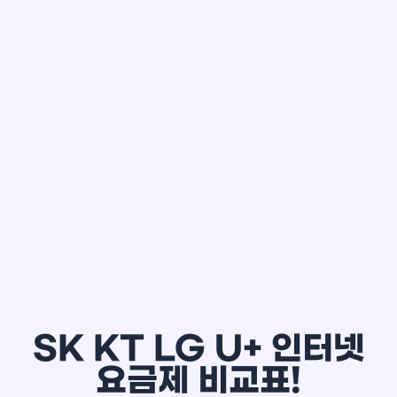
한*철
SK KT LG U+ 인터넷
요금제 비교표!