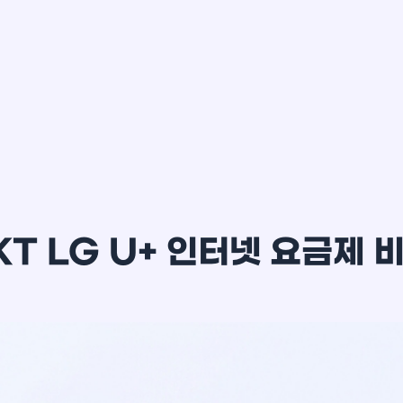
이*윤
KT LG U+ 인터넷 요금제 