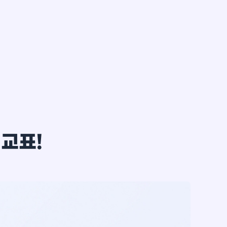
한*철
비교표!