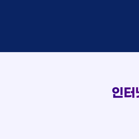
이*창
접수
박*혜
접수
윤*열
상담
정*근
접수
107
전*호
상담
강*구
접수
실시간 상담 신청 현황
김*석
접수
김*욱
접수
박*출
상담
홍*표
접수
정*석
상담
이*승
상담
김*채
상담
인터
박*호
상담
이*찬
접수
김*솔
접수
한*기
상담
최*희
접수
김*석
상담
이*희
접수
송*영
접수