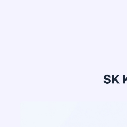
정*은
SK 