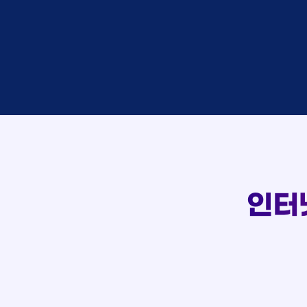
박*찬
상담
이*창
접수
박*혜
접수
윤*열
상담
107
정*근
접수
전*호
상담
실시간 상담 신청 현황
강*구
접수
김*석
접수
김*욱
접수
박*출
상담
홍*표
접수
정*석
상담
이*승
상담
인터
김*채
상담
박*호
상담
이*찬
접수
김*솔
접수
한*기
상담
최*희
접수
김*석
상담
이*희
접수