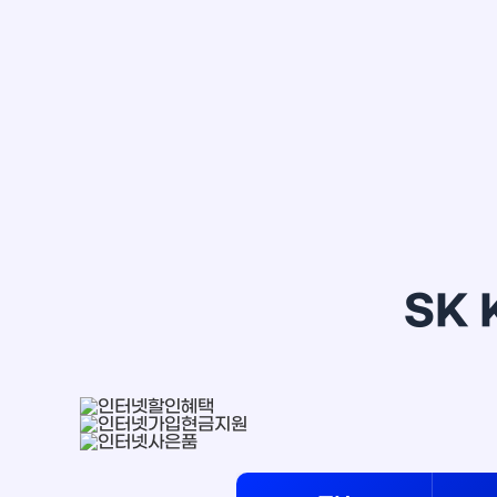
정*은
SK 