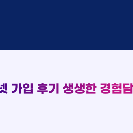
중
KT
완료
SK
완료
SK
중
KT
완료
LG
93
중
KT
완료
KT
실시간 현금 지급 현황
완료
SK
완료
KT
완료
LG
완료
SK
완료
LG
대기
KT
넷 가입 후기
생생한 경험담
완료
LG
중
KT
완료
SK
완료
SK
중
KT
완료
LG
중
KT
완료
KT