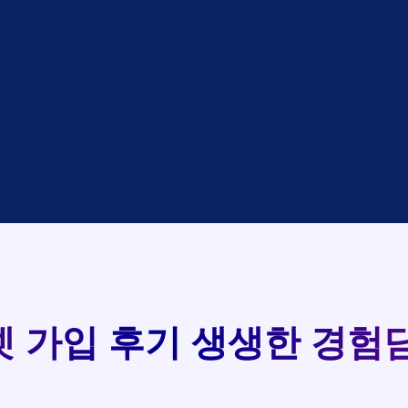
대기
KT
완료
LG
중
KT
완료
SK
완료
SK
중
KT
완료
LG
중
KT
93
완료
KT
완료
SK
실시간 현금 지급 현황
완료
KT
완료
LG
완료
SK
완료
LG
대기
KT
완료
LG
 가입 후기
생생한 경험담
중
KT
완료
SK
완료
SK
중
KT