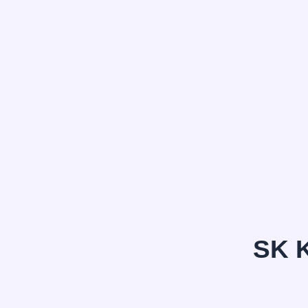
정*은
SK 