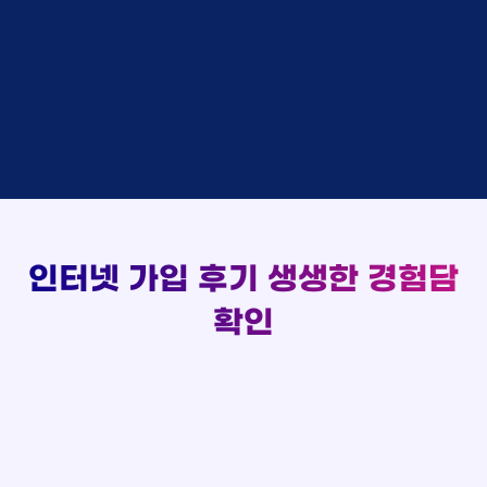
48만원 +@ 지급
상담대기
박*출 LG
이*승
KT
실시간 현금 지급 현황
48만원 +@ 지급
상담완료
홍*표 KT
김*채
LG
48만원 +@ 지급
상담중
정*석 KT
박*호
KT
설치완료
접수완료
이*승 LG
이*찬
SK
48만원 +@ 지급
접수완료
김*채 LG
김*솔
SK
48만원지급
상담중
박*호 SK
한*기
KT
설치완료
접수완료
이*찬 KT
최*희
LG
48만원 +@ 지급
상담중
김*솔 KT
김*석
KT
설치완료
접수완료
한*기 KT
이*희
KT
48만원지급
접수완료
최*희 SK
송*영
SK
인터넷 가입 후기
생생한 경험담
48만원 +@ 지급
접수완료
김*석 LG
서*식
KT
48만원지급
접수완료
이*희 LG
변*열
KT
확인
48만원 +@ 지급
접수완료
송*영 KT
신*헌
KT
48만원지급
상담완료
서*식 SK
이*수
LG
48만원 +@ 지급
접수완료
변*열 KT
김*일
SK
48만원 +@ 지급
상담완료
신*헌 LG
박*련
LG
48만원지급
이*수 SK
48만원지급
김*일 SK