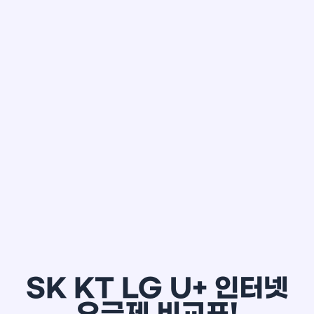
한*철
SK KT LG U+ 인터넷
요금제 비교표!