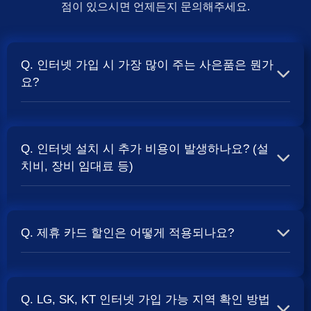
점이 있으시면 언제든지 문의해주세요.
Q. 인터넷 가입 시 가장 많이 주는 사은품은 뭔가
요?
A. 일반적으로 인터넷 상품의 속도, TV 결합 여부, 그리고
통신사의 프로모션 정책에 따라 사은품 액수가 달라집니다.
Q. 인터넷 설치 시 추가 비용이 발생하나요? (설
보통 500Mbps 또는 1Gbps 인터넷을 TV와 결합하여 가입
치비, 장비 임대료 등)
할 때
및 상품권 혜택이 더 크게 지급되는 경향
현금 사은품
이 있습니다. 가장 확실한 방법은 저희 페이지에서 조건을
A. 대부분의 통신사는 신규 가입 시 설치비를 면제해주는
확인하거나 상담받는 것입니다. 최고
금을 찾아보세요.
지원
프로모션을 진행합니다. 장비 임대료는 월 요금에 포함되어
Q. 제휴 카드 할인은 어떻게 적용되나요?
청구되는 경우가 많습니다. 다만, 인터넷 상품 및 프로모션
에 따라 설치비가 발생하거나 별도 청구될 수 있으므로, 약
A. 통신사와 제휴된 신용카드를 발급받아 통신 요금을 자동
관을 꼼꼼히 확인하는 것이 좋습니다.
사별 정
SK, KT, LG
이체로 설정하고, 전월 실적 조건을 충족하면 매월 요금에
책 확인 필수.
Q. LG, SK, KT 인터넷 가입 가능 지역 확인 방법
서 일정 금액이 할인됩니다. 할인 금액과 조건은 카드사 및