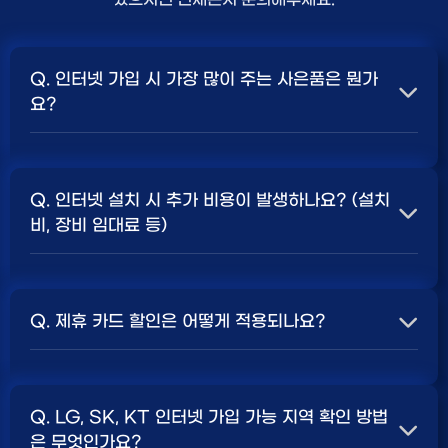
Q. 인터넷 가입 시 가장 많이 주는 사은품은 뭔가
요?
A. 일반적으로 인터넷 상품의 속도, TV 결합 여부, 그리고
통신사의 프로모션 정책에 따라 사은품 액수가 달라집니다.
Q. 인터넷 설치 시 추가 비용이 발생하나요? (설치
보통 500Mbps 또는 1Gbps 인터넷을 TV와 결합하여
비, 장비 임대료 등)
가입할 때
현금 사은품
및 상품권 혜택이 더 크게 지급되는
경향이 있습니다. 가장 확실한 방법은 저희 페이지에서 조
A. 대부분의 통신사는 신규 가입 시 설치비를 면제해주는
건을 확인하거나 상담받는 것입니다. 최고
지원
금을 찾아보
프로모션을 진행합니다. 장비 임대료는 월 요금에 포함되어
세요.
Q. 제휴 카드 할인은 어떻게 적용되나요?
청구되는 경우가 많습니다. 다만, 인터넷 상품 및 프로모션
에 따라 설치비가 발생하거나 별도 청구될 수 있으므로, 약
A. 통신사와 제휴된 신용카드를 발급받아 통신 요금을 자
관을 꼼꼼히 확인하는 것이 좋습니다.
SK, KT, LG
사별 정
동이체로 설정하고, 전월 실적 조건을 충족하면 매월 요금
책 확인 필수.
Q. LG, SK, KT 인터넷 가입 가능 지역 확인 방법
에서 일정 금액이 할인됩니다. 할인 금액과 조건은 카드사
은 무엇인가요?