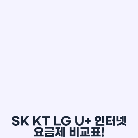
한*철
SK KT LG U+ 인터넷
요금제 비교표!