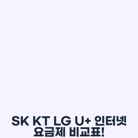
한*철
SK KT LG U+ 인터넷
요금제 비교표!