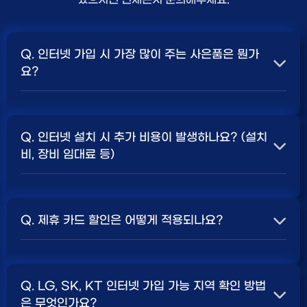
Q. 인터넷 가입 시 가장 많이 주는 사은품은 뭔가
요?
A. 일반적으로 인터넷 상품의 속도, TV 결합 여부, 그리고
통신사의 프로모션 정책에 따라 사은품 액수가 달라집니다.
Q. 인터넷 설치 시 추가 비용이 발생하나요? (설치
보통 500Mbps 또는 1Gbps 인터넷을 TV와 결합하여
비, 장비 임대료 등)
가입할 때
현금 사은품
및 상품권 혜택이 더 크게 지급되는
경향이 있습니다. 가장 확실한 방법은 저희 페이지에서 조
A. 대부분의 통신사는 신규 가입 시 설치비를 면제해주는
건을 확인하거나 상담받는 것입니다. 최고
지원
금을 찾아보
프로모션을 진행합니다. 장비 임대료는 월 요금에 포함되어
세요.
Q. 제휴 카드 할인은 어떻게 적용되나요?
청구되는 경우가 많습니다. 다만, 인터넷 상품 및 프로모션
에 따라 설치비가 발생하거나 별도 청구될 수 있으므로, 약
A. 통신사와 제휴된 신용카드를 발급받아 통신 요금을 자
관을 꼼꼼히 확인하는 것이 좋습니다.
SK, KT, LG
사별 정
동이체로 설정하고, 전월 실적 조건을 충족하면 매월 요금
책 확인 필수.
Q. LG, SK, KT 인터넷 가입 가능 지역 확인 방법
에서 일정 금액이 할인됩니다. 할인 금액과 조건은 카드사
은 무엇인가요?