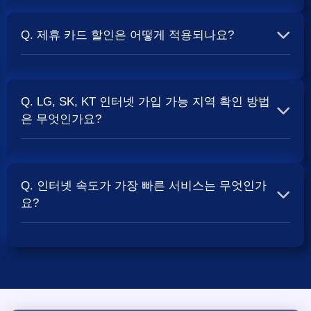
A. 대부분의 통신사는 신규 가입 시 설치비를 면제해주는
확인하거나 상담받는 것입니다. 최고
지원
금을 찾아보세요.
프로모션을 진행합니다. 장비 임대료는 월 요금에 포함되어
Q. 제휴 카드 할인은 어떻게 적용되나요?
청구되는 경우가 많습니다. 다만, 인터넷 상품 및 프로모션
에 따라 설치비가 발생하거나 별도 청구될 수 있으므로, 약
A. 통신사와 제휴된 신용카드를 발급받아 통신 요금을 자동
관을 꼼꼼히 확인하는 것이 좋습니다.
SK, KT, LG
사별 정
이체로 설정하고, 전월 실적 조건을 충족하면 매월 요금에
책 확인 필수.
Q. LG, SK, KT 인터넷 가입 가능 지역 확인 방법
서 일정 금액이 할인됩니다. 할인 금액과 조건은 카드사 및
은 무엇인가요?
통신사 정책에 따라 다릅니다. 합리적인
인터넷 비용
관리
를 위한 좋은 방법입니다.
A. 인터넷 상품은 가입 가능한 지역이 제한될 수 있습니다.
주소지를 기반으로 각 통신사 홈페이지나, 저희 비교 서비
Q. 인터넷 속도가 가장 빠른 서비스는 무엇인가
스에서 주소를 입력하시면 가입 가능한 상품 및 속도를 확
요?
인하실 수 있습니다. 설치 가능한 회선 종류(광랜, FTTH 등)
는 지역망 구축 상태에 따라 다릅니다.
A. 현재 인터넷 서비스 속도는 상품 종류에 따라 다양합니
다. 주로 100Mbps, 500Mbps, 그리고 1Gbps (1,000Mbps)
상품이 많이 사용됩니다. 지역망 상태에 따라 최대 지원 속
도가 달라질 수 있으며, 가장 빠른 속도를 원하시면 10기가