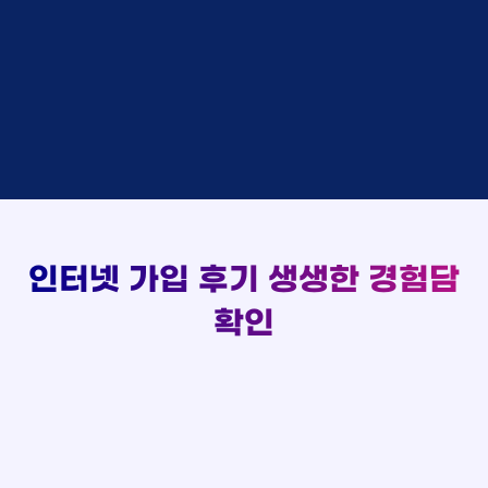
48만원 +@ 지급
상담대기
박*출 LG
이*승
KT
실시간 현금 지급 현황
48만원 +@ 지급
상담완료
홍*표 KT
김*채
LG
48만원 +@ 지급
상담중
정*석 KT
박*호
KT
설치완료
접수완료
이*승 LG
이*찬
SK
48만원 +@ 지급
접수완료
김*채 LG
김*솔
SK
48만원지급
상담중
박*호 SK
한*기
KT
설치완료
접수완료
이*찬 KT
최*희
LG
48만원 +@ 지급
상담중
김*솔 KT
김*석
KT
설치완료
접수완료
한*기 KT
이*희
KT
48만원지급
접수완료
최*희 SK
송*영
SK
인터넷 가입 후기
생생한 경험담
48만원 +@ 지급
접수완료
김*석 LG
서*식
KT
48만원지급
접수완료
이*희 LG
변*열
KT
확인
48만원 +@ 지급
접수완료
송*영 KT
신*헌
KT
48만원지급
상담완료
서*식 SK
이*수
LG
48만원 +@ 지급
접수완료
변*열 KT
김*일
SK
48만원 +@ 지급
상담완료
신*헌 LG
박*련
LG
48만원지급
이*수 SK
48만원지급
김*일 SK