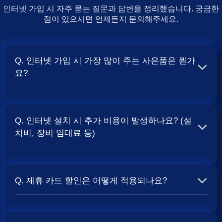
인터넷 가입 시 자주 묻는 질문과 답변을 정리했습니다. 궁금한
점이 있으시면 언제든지 문의해주세요.
Q. 인터넷 가입 시 가장 많이 주는 사은품은 뭔가
요?
A. 일반적으로 인터넷 상품의 속도, TV 결합 여부, 그리고
통신사의 프로모션 정책에 따라 사은품 액수가 달라집니다.
Q. 인터넷 설치 시 추가 비용이 발생하나요? (설
보통 500Mbps 또는 1Gbps 인터넷을 TV와 결합하여 가입
치비, 장비 임대료 등)
할 때
및 상품권 혜택이 더 크게 지급되는 경향
현금 사은품
이 있습니다. 가장 확실한 방법은 저희 페이지에서 조건을
A. 대부분의 통신사는 신규 가입 시 설치비를 면제해주는
확인하거나 상담받는 것입니다. 최고
금을 찾아보세요.
지원
프로모션을 진행합니다. 장비 임대료는 월 요금에 포함되어
Q. 제휴 카드 할인은 어떻게 적용되나요?
청구되는 경우가 많습니다. 다만, 인터넷 상품 및 프로모션
에 따라 설치비가 발생하거나 별도 청구될 수 있으므로, 약
A. 통신사와 제휴된 신용카드를 발급받아 통신 요금을 자동
관을 꼼꼼히 확인하는 것이 좋습니다.
사별 정
SK, KT, LG
이체로 설정하고, 전월 실적 조건을 충족하면 매월 요금에