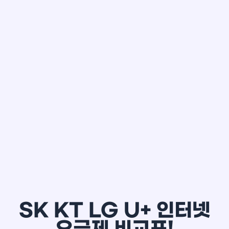
한*철
SK KT LG U+ 인터넷
요금제 비교표!