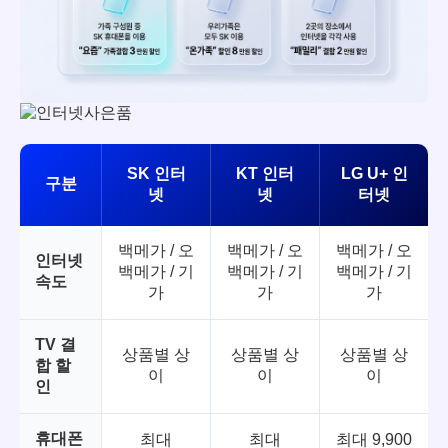
SK 인터
KT 인터
LG U+ 인
구분
넷
넷
터넷
백메가 / 오
백메가 / 오
백메가 / 오
인터넷
백메가 / 기
백메가 / 기
백메가 / 기
속도
가
가
가
TV 결
상품별 상
상품별 상
상품별 상
합 할
이
이
이
인
휴대폰
최대
최대
최대 9,900