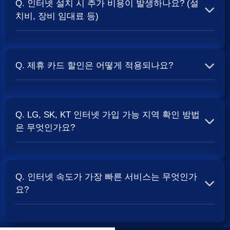
Q. 인터넷 설치 시 추가 비용이 발생하나요? (설
보통 500Mbps 또는 1Gbps 인터넷을 TV와 결합하여 가입
치비, 장비 임대료 등)
할 때
현금 사은품
및 상품권 혜택이 더 크게 지급되는 경향
이 있습니다. 가장 확실한 방법은 저희 페이지에서 조건을
A. 대부분의 통신사는 신규 가입 시 설치비를 면제해주는
확인하거나 상담받는 것입니다. 최고
지원
금을 찾아보세요.
프로모션을 진행합니다. 장비 임대료는 월 요금에 포함되어
Q. 제휴 카드 할인은 어떻게 적용되나요?
청구되는 경우가 많습니다. 다만, 인터넷 상품 및 프로모션
에 따라 설치비가 발생하거나 별도 청구될 수 있으므로, 약
A. 통신사와 제휴된 신용카드를 발급받아 통신 요금을 자동
관을 꼼꼼히 확인하는 것이 좋습니다.
SK, KT, LG
사별 정
이체로 설정하고, 전월 실적 조건을 충족하면 매월 요금에
책 확인 필수.
Q. LG, SK, KT 인터넷 가입 가능 지역 확인 방법
서 일정 금액이 할인됩니다. 할인 금액과 조건은 카드사 및
은 무엇인가요?
통신사 정책에 따라 다릅니다. 합리적인
인터넷 비용
관리
를 위한 좋은 방법입니다.
A. 인터넷 상품은 가입 가능한 지역이 제한될 수 있습니다.
주소지를 기반으로 각 통신사 홈페이지나, 저희 비교 서비
Q. 인터넷 속도가 가장 빠른 서비스는 무엇인가
스에서 주소를 입력하시면 가입 가능한 상품 및 속도를 확
요?
인하실 수 있습니다. 설치 가능한 회선 종류(광랜, FTTH 등)
는 지역망 구축 상태에 따라 다릅니다.
A. 현재 인터넷 서비스 속도는 상품 종류에 따라 다양합니