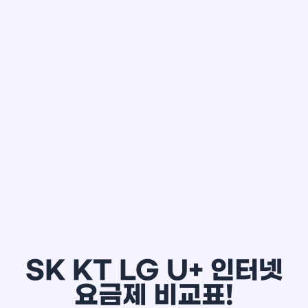
한*철
SK KT LG U+ 인터넷
요금제 비교표!