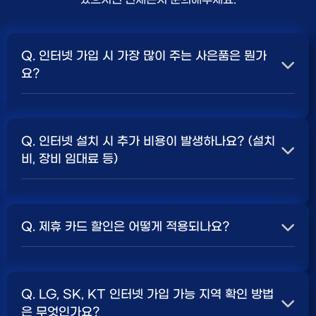
Q. 인터넷 가입 시 가장 많이 주는 사은품은 뭔가
요?
A. 일반적으로 인터넷 상품의 속도, TV 결합 여부, 그리고
통신사의 프로모션 정책에 따라 사은품 액수가 달라집니다.
Q. 인터넷 설치 시 추가 비용이 발생하나요? (설치
보통 500Mbps 또는 1Gbps 인터넷을 TV와 결합하여
비, 장비 임대료 등)
가입할 때
현금 사은품
및 상품권 혜택이 더 크게 지급되는
경향이 있습니다. 가장 확실한 방법은 저희 페이지에서 조
A. 대부분의 통신사는 신규 가입 시 설치비를 면제해주는
건을 확인하거나 상담받는 것입니다. 최고
지원
금을 찾아보
프로모션을 진행합니다. 장비 임대료는 월 요금에 포함되어
세요.
Q. 제휴 카드 할인은 어떻게 적용되나요?
청구되는 경우가 많습니다. 다만, 인터넷 상품 및 프로모션
에 따라 설치비가 발생하거나 별도 청구될 수 있으므로, 약
A. 통신사와 제휴된 신용카드를 발급받아 통신 요금을 자
관을 꼼꼼히 확인하는 것이 좋습니다.
SK, KT, LG
사별 정
동이체로 설정하고, 전월 실적 조건을 충족하면 매월 요금
책 확인 필수.
Q. LG, SK, KT 인터넷 가입 가능 지역 확인 방법
에서 일정 금액이 할인됩니다. 할인 금액과 조건은 카드사
은 무엇인가요?