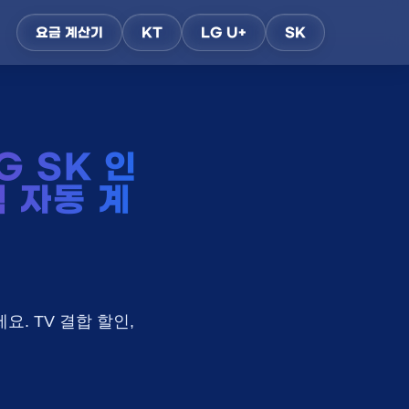
요금 계산기
KT
LG U+
SK
G SK 인
택 자동 계
요. TV 결합 할인,