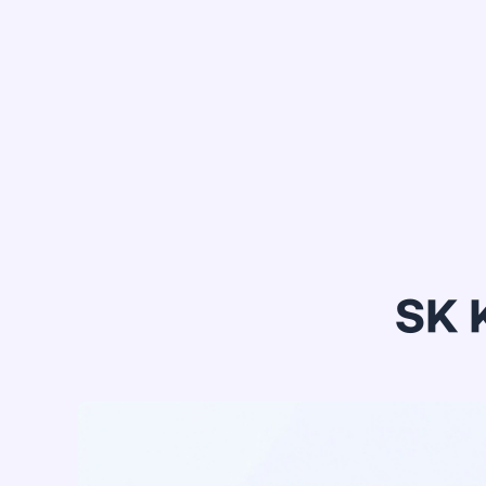
정*은
SK 