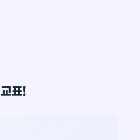
한*철
비교표!