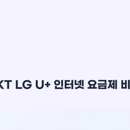
이*윤
KT LG U+ 인터넷 요금제 