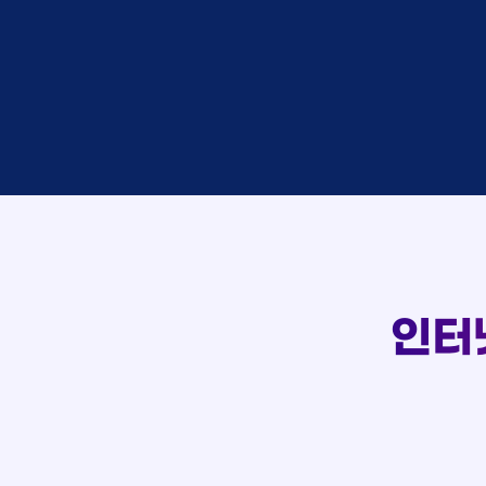
접수
이*창
접수
박*혜
상담
윤*열
접수
정*근
107
상담
전*호
실시간 상담 신청 현황
접수
강*구
접수
김*석
접수
김*욱
상담
박*출
접수
홍*표
상담
정*석
상담
이*승
상담
김*채
인터
상담
박*호
접수
이*찬
접수
김*솔
상담
한*기
접수
최*희
상담
김*석