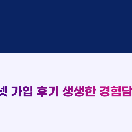
완료
SK
완료
SK
중
KT
완료
LG
중
KT
93
완료
KT
실시간 현금 지급 현황
완료
SK
완료
KT
완료
LG
완료
SK
완료
LG
대기
KT
완료
LG
넷 가입 후기
생생한 경험담
중
KT
완료
SK
완료
SK
중
KT
완료
LG
중
KT