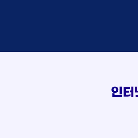
박*혜
접수
윤*열
상담
정*근
접수
전*호
상담
107
강*구
접수
실시간 상담 신청 현황
김*석
접수
김*욱
접수
박*출
상담
홍*표
접수
정*석
상담
이*승
상담
김*채
상담
박*호
상담
인터
이*찬
접수
김*솔
접수
한*기
상담
최*희
접수
김*석
상담
이*희
접수
송*영
접수