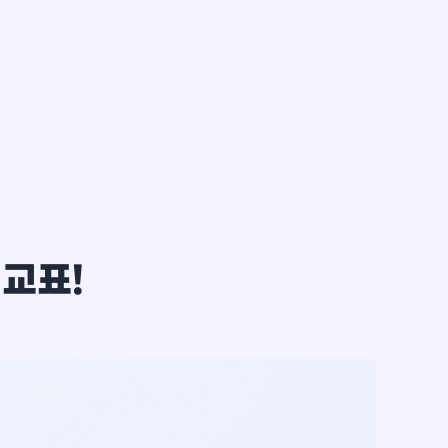
한*철
비교표!