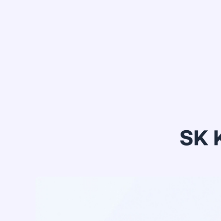
정*은
SK 