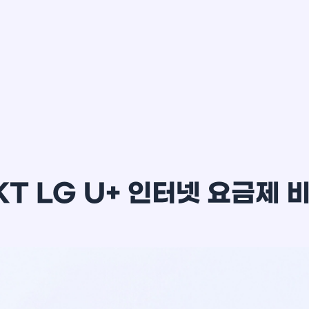
이*윤
KT LG U+ 인터넷 요금제 