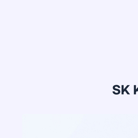
정*은
SK 