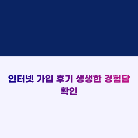
48만원 +@ 지급
상담대기
박*출 LG
이*승
KT
실시간 현금 지급 현황
48만원 +@ 지급
상담완료
홍*표 KT
김*채
LG
48만원 +@ 지급
상담중
정*석 KT
박*호
KT
설치완료
접수완료
이*승 LG
이*찬
SK
48만원 +@ 지급
접수완료
김*채 LG
김*솔
SK
48만원지급
상담중
박*호 SK
한*기
KT
설치완료
접수완료
이*찬 KT
최*희
LG
48만원 +@ 지급
상담중
김*솔 KT
김*석
KT
설치완료
접수완료
한*기 KT
이*희
KT
48만원지급
접수완료
최*희 SK
송*영
SK
인터넷 가입 후기
생생한 경험담
48만원 +@ 지급
접수완료
김*석 LG
서*식
KT
48만원지급
접수완료
이*희 LG
확인
변*열
KT
48만원 +@ 지급
접수완료
송*영 KT
신*헌
KT
48만원지급
상담완료
서*식 SK
이*수
LG
48만원 +@ 지급
접수완료
변*열 KT
김*일
SK
48만원 +@ 지급
상담완료
신*헌 LG
박*련
LG
48만원지급
이*수 SK
48만원지급
김*일 SK