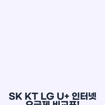
한*철
SK KT LG U+ 인터넷
요금제 비교표!