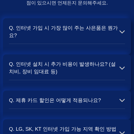
점이 있으시면 언제든지 문의해주세요.
Q. 인터넷 가입 시 가장 많이 주는 사은품은 뭔가
요?
A. 일반적으로 인터넷 상품의 속도, TV 결합 여부, 그리고
통신사의 프로모션 정책에 따라 사은품 액수가 달라집니다.
Q. 인터넷 설치 시 추가 비용이 발생하나요? (설
보통 500Mbps 또는 1Gbps 인터넷을 TV와 결합하여 가입
치비, 장비 임대료 등)
할 때
및 상품권 혜택이 더 크게 지급되는 경향
현금 사은품
이 있습니다. 가장 확실한 방법은 저희 페이지에서 조건을
A. 대부분의 통신사는 신규 가입 시 설치비를 면제해주는
확인하거나 상담받는 것입니다. 최고
금을 찾아보세요.
지원
프로모션을 진행합니다. 장비 임대료는 월 요금에 포함되어
Q. 제휴 카드 할인은 어떻게 적용되나요?
청구되는 경우가 많습니다. 다만, 인터넷 상품 및 프로모션
에 따라 설치비가 발생하거나 별도 청구될 수 있으므로, 약
A. 통신사와 제휴된 신용카드를 발급받아 통신 요금을 자동
관을 꼼꼼히 확인하는 것이 좋습니다.
사별 정
SK, KT, LG
이체로 설정하고, 전월 실적 조건을 충족하면 매월 요금에
책 확인 필수.
Q. LG, SK, KT 인터넷 가입 가능 지역 확인 방법
서 일정 금액이 할인됩니다. 할인 금액과 조건은 카드사 및