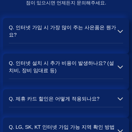
점이 있으시면 언제든지 문의해주세요.
Q. 인터넷 가입 시 가장 많이 주는 사은품은 뭔가
요?
A. 일반적으로 인터넷 상품의 속도, TV 결합 여부, 그리고
통신사의 프로모션 정책에 따라 사은품 액수가 달라집니다.
Q. 인터넷 설치 시 추가 비용이 발생하나요? (설
보통 500Mbps 또는 1Gbps 인터넷을 TV와 결합하여 가입
치비, 장비 임대료 등)
할 때
및 상품권 혜택이 더 크게 지급되는 경향
현금 사은품
이 있습니다. 가장 확실한 방법은 저희 페이지에서 조건을
A. 대부분의 통신사는 신규 가입 시 설치비를 면제해주는
확인하거나 상담받는 것입니다. 최고
금을 찾아보세요.
지원
프로모션을 진행합니다. 장비 임대료는 월 요금에 포함되어
Q. 제휴 카드 할인은 어떻게 적용되나요?
청구되는 경우가 많습니다. 다만, 인터넷 상품 및 프로모션
에 따라 설치비가 발생하거나 별도 청구될 수 있으므로, 약
A. 통신사와 제휴된 신용카드를 발급받아 통신 요금을 자동
관을 꼼꼼히 확인하는 것이 좋습니다.
사별 정
SK, KT, LG
이체로 설정하고, 전월 실적 조건을 충족하면 매월 요금에
책 확인 필수.
Q. LG, SK, KT 인터넷 가입 가능 지역 확인 방법
서 일정 금액이 할인됩니다. 할인 금액과 조건은 카드사 및