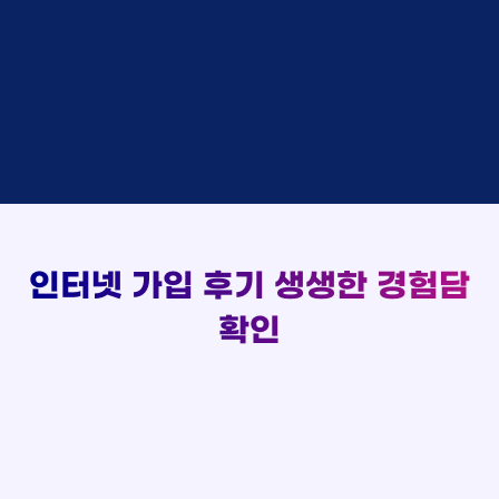
48만원 +@ 지급
상담대기
박*출 LG
이*승
KT
실시간 현금 지급 현황
48만원 +@ 지급
상담완료
홍*표 KT
김*채
LG
48만원 +@ 지급
상담중
정*석 KT
박*호
KT
설치완료
접수완료
이*승 LG
이*찬
SK
48만원 +@ 지급
접수완료
김*채 LG
김*솔
SK
48만원지급
상담중
박*호 SK
한*기
KT
설치완료
접수완료
이*찬 KT
최*희
LG
48만원 +@ 지급
상담중
김*솔 KT
김*석
KT
설치완료
접수완료
한*기 KT
이*희
KT
48만원지급
접수완료
최*희 SK
송*영
SK
인터넷 가입 후기
생생한 경험담
48만원 +@ 지급
접수완료
김*석 LG
서*식
KT
48만원지급
접수완료
이*희 LG
변*열
KT
확인
48만원 +@ 지급
접수완료
송*영 KT
신*헌
KT
48만원지급
상담완료
서*식 SK
이*수
LG
48만원 +@ 지급
접수완료
변*열 KT
김*일
SK
48만원 +@ 지급
상담완료
신*헌 LG
박*련
LG
48만원지급
이*수 SK
48만원지급
김*일 SK