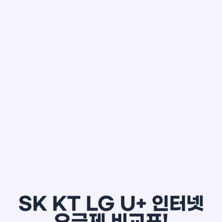
한*철
SK KT LG U+ 인터넷
요금제 비교표!