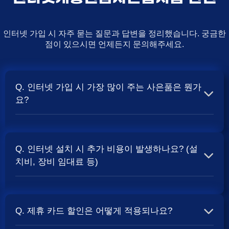
인터넷 가입 시 자주 묻는 질문과 답변을 정리했습니다. 궁금한
점이 있으시면 언제든지 문의해주세요.
Q. 인터넷 가입 시 가장 많이 주는 사은품은 뭔가
요?
A. 일반적으로 인터넷 상품의 속도, TV 결합 여부, 그리고
통신사의 프로모션 정책에 따라 사은품 액수가 달라집니다.
Q. 인터넷 설치 시 추가 비용이 발생하나요? (설
보통 500Mbps 또는 1Gbps 인터넷을 TV와 결합하여 가입
치비, 장비 임대료 등)
할 때
및 상품권 혜택이 더 크게 지급되는 경향
현금 사은품
이 있습니다. 가장 확실한 방법은 저희 페이지에서 조건을
A. 대부분의 통신사는 신규 가입 시 설치비를 면제해주는
확인하거나 상담받는 것입니다. 최고
금을 찾아보세요.
지원
프로모션을 진행합니다. 장비 임대료는 월 요금에 포함되어
Q. 제휴 카드 할인은 어떻게 적용되나요?
청구되는 경우가 많습니다. 다만, 인터넷 상품 및 프로모션
에 따라 설치비가 발생하거나 별도 청구될 수 있으므로, 약