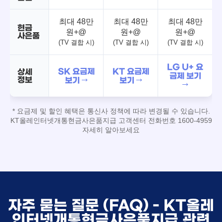
최대 48만
최대 48만
최대 48만
현금
원+@
원+@
원+@
사은품
(TV 결합 시)
(TV 결합 시)
(TV 결합 시)
LG U+ 요
SK 요금제
KT 요금제
상세
금제 보기
정보
보기 →
보기 →
→
* 요금제 및 할인 혜택은 통신사 정책에 따라 변경될 수 있습니다.
KT올레인터넷개통현금사은품지급 고객센터 전화번호 1600-4959
자세히 알아보세요
자주 묻는 질문 (FAQ) - KT올레
인터넷개통현금사은품지급 관련