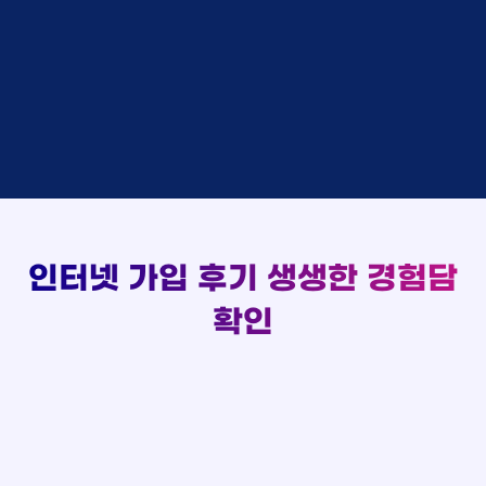
48만원 +@ 지급
상담대기
박*출 LG
이*승
KT
실시간 현금 지급 현황
48만원 +@ 지급
상담완료
홍*표 KT
김*채
LG
48만원 +@ 지급
상담중
정*석 KT
박*호
KT
설치완료
접수완료
이*승 LG
이*찬
SK
48만원 +@ 지급
접수완료
김*채 LG
김*솔
SK
48만원지급
상담중
박*호 SK
한*기
KT
설치완료
접수완료
이*찬 KT
최*희
LG
48만원 +@ 지급
상담중
김*솔 KT
김*석
KT
설치완료
접수완료
한*기 KT
이*희
KT
48만원지급
접수완료
최*희 SK
송*영
SK
인터넷 가입 후기
생생한 경험담
48만원 +@ 지급
접수완료
김*석 LG
서*식
KT
48만원지급
접수완료
이*희 LG
변*열
KT
확인
48만원 +@ 지급
접수완료
송*영 KT
신*헌
KT
48만원지급
상담완료
서*식 SK
이*수
LG
48만원 +@ 지급
접수완료
변*열 KT
김*일
SK
48만원 +@ 지급
상담완료
신*헌 LG
박*련
LG
48만원지급
이*수 SK
48만원지급
김*일 SK