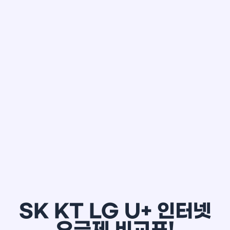
한*철
SK KT LG U+ 인터넷
요금제 비교표!