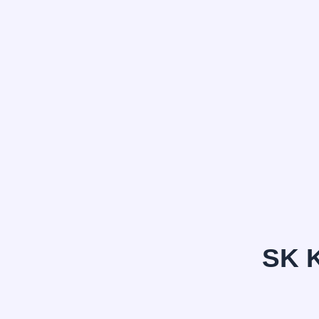
정*은
SK 