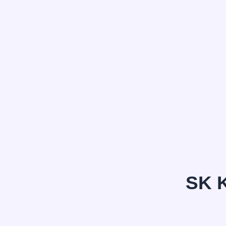
정*은
SK 