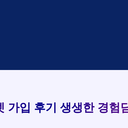
대기
KT
완료
LG
중
KT
완료
SK
93
완료
SK
중
KT
실시간 현금 지급 현황
완료
LG
중
KT
완료
KT
완료
SK
완료
KT
완료
LG
 가입 후기
생생한 경험담
완료
SK
완료
LG
대기
KT
완료
LG