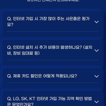
Q. 인터넷 가입 시 가장 많이 주는 사은품은 뭔가
요?
A. 일반적으로 인터넷 상품의 속도, TV 결합 여부, 그리고
통신사의 프로모션 정책에 따라 사은품 액수가 달라집니다.
Q. 인터넷 설치 시 추가 비용이 발생하나요? (설치
보통 500Mbps 또는 1Gbps 인터넷을 TV와 결합하여
비, 장비 임대료 등)
가입할 때
현금 사은품
및 상품권 혜택이 더 크게 지급되는
경향이 있습니다. 가장 확실한 방법은 저희 페이지에서 조
A. 대부분의 통신사는 신규 가입 시 설치비를 면제해주는
건을 확인하거나 상담받는 것입니다. 최고
지원
금을 찾아보
프로모션을 진행합니다. 장비 임대료는 월 요금에 포함되어
세요.
Q. 제휴 카드 할인은 어떻게 적용되나요?
청구되는 경우가 많습니다. 다만, 인터넷 상품 및 프로모션
에 따라 설치비가 발생하거나 별도 청구될 수 있으므로, 약
A. 통신사와 제휴된 신용카드를 발급받아 통신 요금을 자
관을 꼼꼼히 확인하는 것이 좋습니다.
SK, KT, LG
사별 정
동이체로 설정하고, 전월 실적 조건을 충족하면 매월 요금
책 확인 필수.
Q. LG, SK, KT 인터넷 가입 가능 지역 확인 방법
에서 일정 금액이 할인됩니다. 할인 금액과 조건은 카드사
은 무엇인가요?