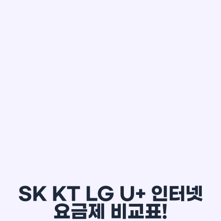
한*철
SK KT LG U+ 인터넷
요금제 비교표!