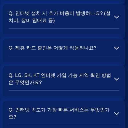
A. 일반적으로 인터넷 상품의 속도, TV 결합 여부, 그리고
통신사의 프로모션 정책에 따라 사은품 액수가 달라집니다.
Q. 인터넷 설치 시 추가 비용이 발생하나요? (설
보통 500Mbps 또는 1Gbps 인터넷을 TV와 결합하여 가입
치비, 장비 임대료 등)
할 때
현금 사은품
및 상품권 혜택이 더 크게 지급되는 경향
이 있습니다. 가장 확실한 방법은 저희 페이지에서 조건을
A. 대부분의 통신사는 신규 가입 시 설치비를 면제해주는
확인하거나 상담받는 것입니다. 최고
지원
금을 찾아보세요.
프로모션을 진행합니다. 장비 임대료는 월 요금에 포함되어
Q. 제휴 카드 할인은 어떻게 적용되나요?
청구되는 경우가 많습니다. 다만, 인터넷 상품 및 프로모션
에 따라 설치비가 발생하거나 별도 청구될 수 있으므로, 약
A. 통신사와 제휴된 신용카드를 발급받아 통신 요금을 자동
관을 꼼꼼히 확인하는 것이 좋습니다.
SK, KT, LG
사별 정
이체로 설정하고, 전월 실적 조건을 충족하면 매월 요금에
책 확인 필수.
Q. LG, SK, KT 인터넷 가입 가능 지역 확인 방법
서 일정 금액이 할인됩니다. 할인 금액과 조건은 카드사 및
은 무엇인가요?
통신사 정책에 따라 다릅니다. 합리적인
인터넷 비용
관리
를 위한 좋은 방법입니다.
A. 인터넷 상품은 가입 가능한 지역이 제한될 수 있습니다.
주소지를 기반으로 각 통신사 홈페이지나, 저희 비교 서비
Q. 인터넷 속도가 가장 빠른 서비스는 무엇인가
스에서 주소를 입력하시면 가입 가능한 상품 및 속도를 확
요?
인하실 수 있습니다. 설치 가능한 회선 종류(광랜, FTTH 등)
는 지역망 구축 상태에 따라 다릅니다.