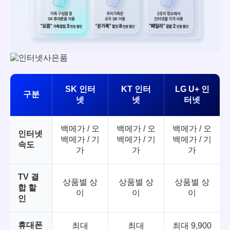
SK 인터
KT 인터
LG U+ 인
구분
넷
넷
터넷
백메가 / 오
백메가 / 오
백메가 / 오
인터넷
백메가 / 기
백메가 / 기
백메가 / 기
속도
가
가
가
TV 결
상품별 상
상품별 상
상품별 상
합 할
이
이
이
인
휴대폰
최대
최대
최대 9,900