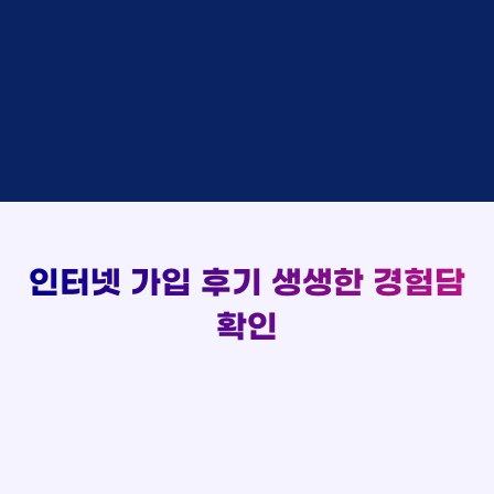
48만원 +@ 지급
상담대기
박*출 LG
이*승
KT
실시간 현금 지급 현황
48만원 +@ 지급
상담완료
홍*표 KT
김*채
LG
48만원 +@ 지급
상담중
정*석 KT
박*호
KT
설치완료
접수완료
이*승 LG
이*찬
SK
48만원 +@ 지급
접수완료
김*채 LG
김*솔
SK
48만원지급
상담중
박*호 SK
한*기
KT
설치완료
접수완료
이*찬 KT
최*희
LG
48만원 +@ 지급
상담중
김*솔 KT
김*석
KT
설치완료
접수완료
한*기 KT
이*희
KT
48만원지급
접수완료
최*희 SK
송*영
SK
인터넷 가입 후기
생생한 경험담
48만원 +@ 지급
접수완료
김*석 LG
서*식
KT
48만원지급
접수완료
이*희 LG
변*열
KT
확인
48만원 +@ 지급
접수완료
송*영 KT
신*헌
KT
48만원지급
상담완료
서*식 SK
이*수
LG
48만원 +@ 지급
접수완료
변*열 KT
김*일
SK
48만원 +@ 지급
상담완료
신*헌 LG
박*련
LG
48만원지급
이*수 SK
48만원지급
김*일 SK