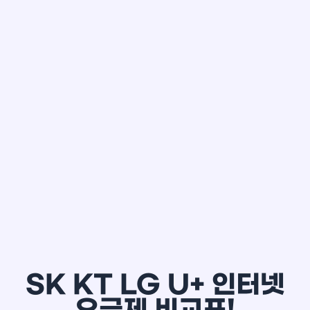
한*철
SK KT LG U+ 인터넷
요금제 비교표!