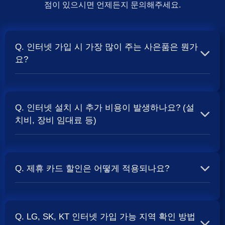
점이 있으시면 언제든지 문의해주세요.
Q. 인터넷 가입 시 가장 많이 주는 사은품은 뭔가
요?
A. 일반적으로 인터넷 상품의 속도, TV 결합 여부, 그리고
통신사의 프로모션 정책에 따라 사은품 액수가 달라집니다.
Q. 인터넷 설치 시 추가 비용이 발생하나요? (설
보통 500Mbps 또는 1Gbps 인터넷을 TV와 결합하여 가입
치비, 장비 임대료 등)
할 때
및 상품권 혜택이 더 크게 지급되는 경향
현금 사은품
이 있습니다. 가장 확실한 방법은 저희 페이지에서 조건을
A. 대부분의 통신사는 신규 가입 시 설치비를 면제해주는
확인하거나 상담받는 것입니다. 최고
금을 찾아보세요.
지원
프로모션을 진행합니다. 장비 임대료는 월 요금에 포함되어
Q. 제휴 카드 할인은 어떻게 적용되나요?
청구되는 경우가 많습니다. 다만, 인터넷 상품 및 프로모션
에 따라 설치비가 발생하거나 별도 청구될 수 있으므로, 약
A. 통신사와 제휴된 신용카드를 발급받아 통신 요금을 자동
관을 꼼꼼히 확인하는 것이 좋습니다.
사별 정
SK, KT, LG
이체로 설정하고, 전월 실적 조건을 충족하면 매월 요금에
책 확인 필수.
Q. LG, SK, KT 인터넷 가입 가능 지역 확인 방법
서 일정 금액이 할인됩니다. 할인 금액과 조건은 카드사 및