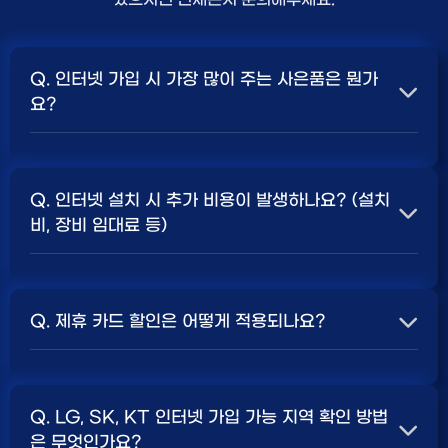
Q. 인터넷 가입 시 가장 많이 주는 사은품은 뭔가
요?
A. 일반적으로 인터넷 상품의 속도, TV 결합 여부, 그리고
통신사의 프로모션 정책에 따라 사은품 액수가 달라집니다.
Q. 인터넷 설치 시 추가 비용이 발생하나요? (설치
보통 500Mbps 또는 1Gbps 인터넷을 TV와 결합하여
비, 장비 임대료 등)
가입할 때
현금 사은품
및 상품권 혜택이 더 크게 지급되는
경향이 있습니다. 가장 확실한 방법은 저희 페이지에서 조
A. 대부분의 통신사는 신규 가입 시 설치비를 면제해주는
건을 확인하거나 상담받는 것입니다. 최고
지원
금을 찾아보
프로모션을 진행합니다. 장비 임대료는 월 요금에 포함되어
세요.
Q. 제휴 카드 할인은 어떻게 적용되나요?
청구되는 경우가 많습니다. 다만, 인터넷 상품 및 프로모션
에 따라 설치비가 발생하거나 별도 청구될 수 있으므로, 약
A. 통신사와 제휴된 신용카드를 발급받아 통신 요금을 자
관을 꼼꼼히 확인하는 것이 좋습니다.
SK, KT, LG
사별 정
동이체로 설정하고, 전월 실적 조건을 충족하면 매월 요금
책 확인 필수.
Q. LG, SK, KT 인터넷 가입 가능 지역 확인 방법
에서 일정 금액이 할인됩니다. 할인 금액과 조건은 카드사
은 무엇인가요?