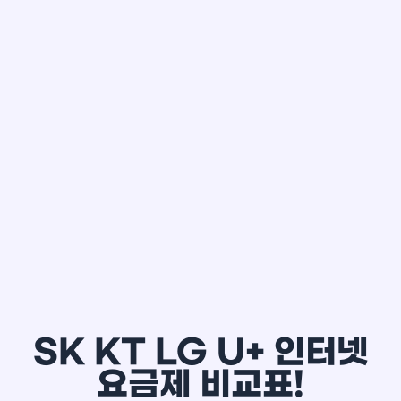
한*철
SK KT LG U+ 인터넷
요금제 비교표!