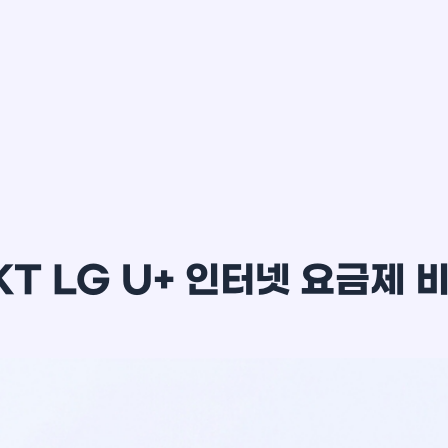
이*윤
KT LG U+ 인터넷 요금제 