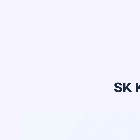
정*은
SK 