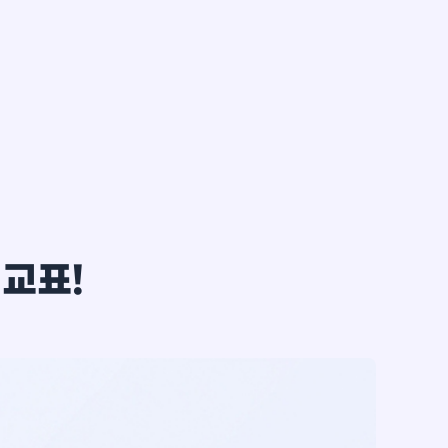
한*철
비교표!