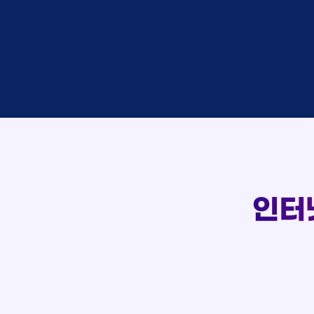
이*창
접수
박*혜
접수
윤*열
상담
정*근
접수
전*호
상담
107
강*구
접수
실시간 상담 신청 현황
김*석
접수
김*욱
접수
박*출
상담
홍*표
접수
정*석
상담
이*승
상담
김*채
상담
인터
박*호
상담
이*찬
접수
김*솔
접수
한*기
상담
최*희
접수
김*석
상담
이*희
접수
송*영
접수