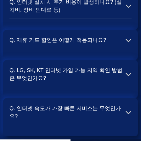
Q. 인터넷 설치 시 추가 비용이 발생하나요? (설
보통 500Mbps 또는 1Gbps 인터넷을 TV와 결합하여 가입
치비, 장비 임대료 등)
할 때
현금 사은품
및 상품권 혜택이 더 크게 지급되는 경향
이 있습니다. 가장 확실한 방법은 저희 페이지에서 조건을
A. 대부분의 통신사는 신규 가입 시 설치비를 면제해주는
확인하거나 상담받는 것입니다. 최고
지원
금을 찾아보세요.
프로모션을 진행합니다. 장비 임대료는 월 요금에 포함되어
Q. 제휴 카드 할인은 어떻게 적용되나요?
청구되는 경우가 많습니다. 다만, 인터넷 상품 및 프로모션
에 따라 설치비가 발생하거나 별도 청구될 수 있으므로, 약
A. 통신사와 제휴된 신용카드를 발급받아 통신 요금을 자동
관을 꼼꼼히 확인하는 것이 좋습니다.
SK, KT, LG
사별 정
이체로 설정하고, 전월 실적 조건을 충족하면 매월 요금에
책 확인 필수.
Q. LG, SK, KT 인터넷 가입 가능 지역 확인 방법
서 일정 금액이 할인됩니다. 할인 금액과 조건은 카드사 및
은 무엇인가요?
통신사 정책에 따라 다릅니다. 합리적인
인터넷 비용
관리
를 위한 좋은 방법입니다.
A. 인터넷 상품은 가입 가능한 지역이 제한될 수 있습니다.
주소지를 기반으로 각 통신사 홈페이지나, 저희 비교 서비
Q. 인터넷 속도가 가장 빠른 서비스는 무엇인가
스에서 주소를 입력하시면 가입 가능한 상품 및 속도를 확
요?
인하실 수 있습니다. 설치 가능한 회선 종류(광랜, FTTH 등)
는 지역망 구축 상태에 따라 다릅니다.
A. 현재 인터넷 서비스 속도는 상품 종류에 따라 다양합니