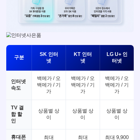
SK 인터
KT 인터
LG U+ 인
구분
넷
넷
터넷
백메가 / 오
백메가 / 오
백메가 / 오
인터넷
백메가 / 기
백메가 / 기
백메가 / 기
속도
가
가
가
TV 결
상품별 상
상품별 상
상품별 상
합 할
이
이
이
인
휴대폰
최대
최대
최대 9,900