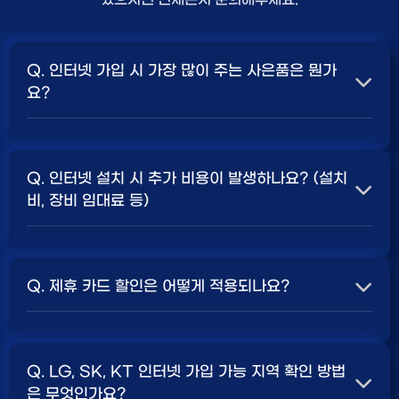
Q. 인터넷 가입 시 가장 많이 주는 사은품은 뭔가
요?
A. 일반적으로 인터넷 상품의 속도, TV 결합 여부, 그리고
통신사의 프로모션 정책에 따라 사은품 액수가 달라집니다.
Q. 인터넷 설치 시 추가 비용이 발생하나요? (설치
보통 500Mbps 또는 1Gbps 인터넷을 TV와 결합하여
비, 장비 임대료 등)
가입할 때
현금 사은품
및 상품권 혜택이 더 크게 지급되는
경향이 있습니다. 가장 확실한 방법은 저희 페이지에서 조
A. 대부분의 통신사는 신규 가입 시 설치비를 면제해주는
건을 확인하거나 상담받는 것입니다. 최고
지원
금을 찾아보
프로모션을 진행합니다. 장비 임대료는 월 요금에 포함되어
세요.
Q. 제휴 카드 할인은 어떻게 적용되나요?
청구되는 경우가 많습니다. 다만, 인터넷 상품 및 프로모션
에 따라 설치비가 발생하거나 별도 청구될 수 있으므로, 약
A. 통신사와 제휴된 신용카드를 발급받아 통신 요금을 자
관을 꼼꼼히 확인하는 것이 좋습니다.
SK, KT, LG
사별 정
동이체로 설정하고, 전월 실적 조건을 충족하면 매월 요금
책 확인 필수.
Q. LG, SK, KT 인터넷 가입 가능 지역 확인 방법
에서 일정 금액이 할인됩니다. 할인 금액과 조건은 카드사
은 무엇인가요?