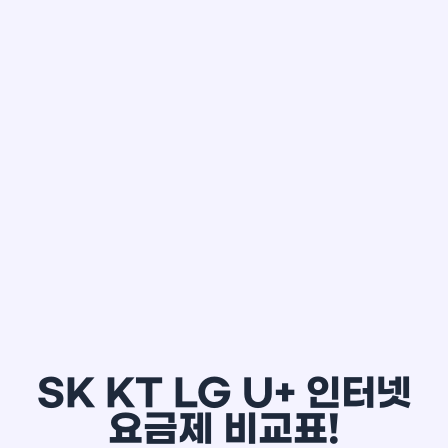
한*철
SK KT LG U+ 인터넷
요금제 비교표!