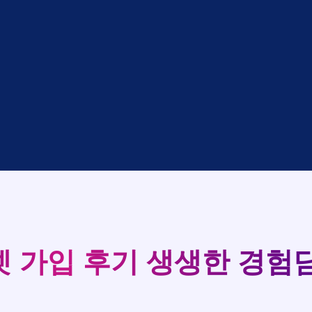
대기
KT
완료
LG
중
KT
완료
SK
완료
SK
중
KT
완료
LG
중
KT
93
완료
KT
실시간 현금 지급 현황
완료
SK
완료
KT
완료
LG
완료
SK
완료
LG
대기
KT
완료
LG
 가입 후기
생생한 경험담
중
KT
완료
SK
완료
SK
중
KT