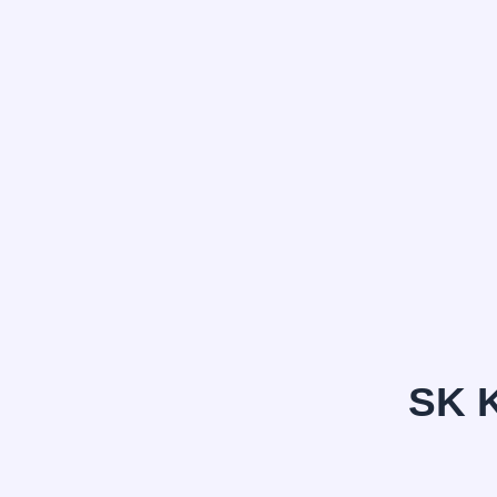
정*은
SK 