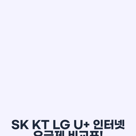
한*철
SK KT LG U+ 인터넷
요금제 비교표!