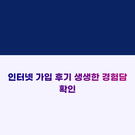
48만원 +@ 지급
상담대기
박*출 LG
이*승
KT
실시간 현금 지급 현황
48만원 +@ 지급
상담완료
홍*표 KT
김*채
LG
48만원 +@ 지급
상담중
정*석 KT
박*호
KT
설치완료
접수완료
이*승 LG
이*찬
SK
48만원 +@ 지급
접수완료
김*채 LG
김*솔
SK
48만원지급
상담중
박*호 SK
한*기
KT
설치완료
접수완료
이*찬 KT
최*희
LG
48만원 +@ 지급
상담중
김*솔 KT
김*석
KT
설치완료
접수완료
한*기 KT
이*희
KT
48만원지급
접수완료
최*희 SK
송*영
SK
인터넷 가입 후기
생생한 경험담
48만원 +@ 지급
접수완료
김*석 LG
서*식
KT
48만원지급
접수완료
이*희 LG
변*열
KT
확인
48만원 +@ 지급
접수완료
송*영 KT
신*헌
KT
48만원지급
상담완료
서*식 SK
이*수
LG
48만원 +@ 지급
접수완료
변*열 KT
김*일
SK
48만원 +@ 지급
상담완료
신*헌 LG
박*련
LG
48만원지급
이*수 SK
48만원지급
김*일 SK