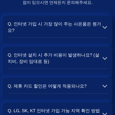
점이 있으시면 언제든지 문의해주세요.
Q. 인터넷 가입 시 가장 많이 주는 사은품은 뭔가
요?
A. 일반적으로 인터넷 상품의 속도, TV 결합 여부, 그리고
통신사의 프로모션 정책에 따라 사은품 액수가 달라집니다.
Q. 인터넷 설치 시 추가 비용이 발생하나요? (설
보통 500Mbps 또는 1Gbps 인터넷을 TV와 결합하여 가입
치비, 장비 임대료 등)
할 때
및 상품권 혜택이 더 크게 지급되는 경향
현금 사은품
이 있습니다. 가장 확실한 방법은 저희 페이지에서 조건을
A. 대부분의 통신사는 신규 가입 시 설치비를 면제해주는
확인하거나 상담받는 것입니다. 최고
금을 찾아보세요.
지원
프로모션을 진행합니다. 장비 임대료는 월 요금에 포함되어
Q. 제휴 카드 할인은 어떻게 적용되나요?
청구되는 경우가 많습니다. 다만, 인터넷 상품 및 프로모션
에 따라 설치비가 발생하거나 별도 청구될 수 있으므로, 약
A. 통신사와 제휴된 신용카드를 발급받아 통신 요금을 자동
관을 꼼꼼히 확인하는 것이 좋습니다.
사별 정
SK, KT, LG
이체로 설정하고, 전월 실적 조건을 충족하면 매월 요금에
책 확인 필수.
Q. LG, SK, KT 인터넷 가입 가능 지역 확인 방법
서 일정 금액이 할인됩니다. 할인 금액과 조건은 카드사 및