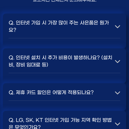
Q. 인터넷 가입 시 가장 많이 주는 사은품은 뭔가
요?
A. 일반적으로 인터넷 상품의 속도, TV 결합 여부, 그리고
통신사의 프로모션 정책에 따라 사은품 액수가 달라집니다.
Q. 인터넷 설치 시 추가 비용이 발생하나요? (설치
보통 500Mbps 또는 1Gbps 인터넷을 TV와 결합하여
비, 장비 임대료 등)
가입할 때
현금 사은품
및 상품권 혜택이 더 크게 지급되는
경향이 있습니다. 가장 확실한 방법은 저희 페이지에서 조
A. 대부분의 통신사는 신규 가입 시 설치비를 면제해주는
건을 확인하거나 상담받는 것입니다. 최고
지원
금을 찾아보
프로모션을 진행합니다. 장비 임대료는 월 요금에 포함되어
세요.
Q. 제휴 카드 할인은 어떻게 적용되나요?
청구되는 경우가 많습니다. 다만, 인터넷 상품 및 프로모션
에 따라 설치비가 발생하거나 별도 청구될 수 있으므로, 약
A. 통신사와 제휴된 신용카드를 발급받아 통신 요금을 자
관을 꼼꼼히 확인하는 것이 좋습니다.
SK, KT, LG
사별 정
동이체로 설정하고, 전월 실적 조건을 충족하면 매월 요금
책 확인 필수.
Q. LG, SK, KT 인터넷 가입 가능 지역 확인 방법
에서 일정 금액이 할인됩니다. 할인 금액과 조건은 카드사
은 무엇인가요?