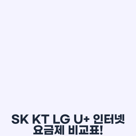
한*철
SK KT LG U+ 인터넷
요금제 비교표!