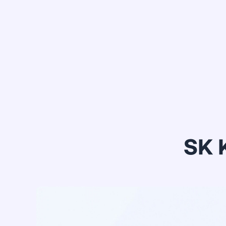
정*은
SK 