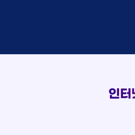
접수
이*창
접수
박*혜
상담
윤*열
접수
정*근
107
상담
전*호
접수
실시간 상담 신청 현황
강*구
접수
김*석
접수
김*욱
상담
박*출
접수
홍*표
상담
정*석
상담
이*승
상담
김*채
인터
상담
박*호
접수
이*찬
접수
김*솔
상담
한*기
접수
최*희
상담
김*석