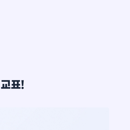
한*철
비교표!