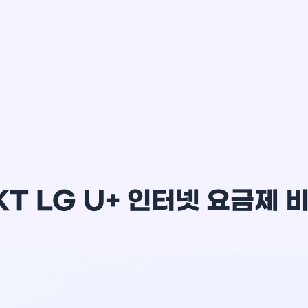
이*윤
KT LG U+ 인터넷 요금제 