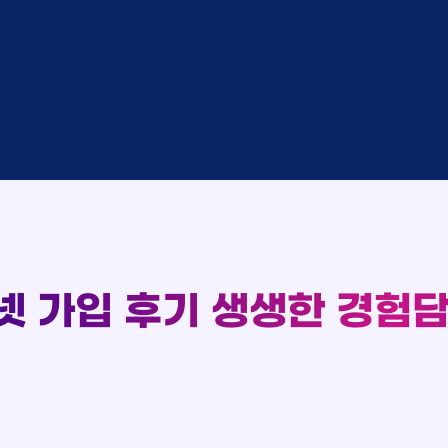
완료
SK
완료
SK
중
KT
완료
LG
중
KT
93
완료
KT
실시간 현금 지급 현황
완료
SK
완료
KT
완료
LG
완료
SK
완료
LG
대기
KT
완료
LG
넷 가입 후기
생생한 경험담
중
KT
완료
SK
완료
SK
중
KT
완료
LG
중
KT