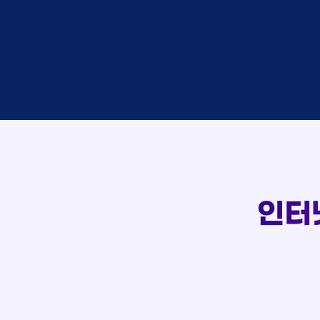
박*찬
상담
이*창
접수
박*혜
접수
윤*열
상담
107
정*근
접수
전*호
상담
실시간 상담 신청 현황
강*구
접수
김*석
접수
김*욱
접수
박*출
상담
홍*표
접수
정*석
상담
이*승
상담
인터
김*채
상담
박*호
상담
이*찬
접수
김*솔
접수
한*기
상담
최*희
접수
김*석
상담
이*희
접수