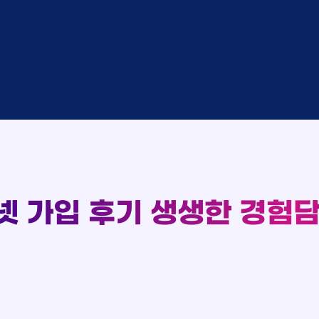
중
KT
완료
SK
완료
SK
중
KT
완료
LG
93
중
KT
실시간 현금 지급 현황
완료
KT
완료
SK
완료
KT
완료
LG
완료
SK
완료
LG
대기
KT
넷 가입 후기
생생한 경험담
완료
LG
중
KT
완료
SK
완료
SK
중
KT
완료
LG
중
KT
완료
KT