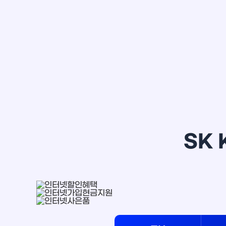
정*은
SK 