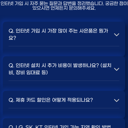
인터넷 가입 시 자주 묻는 질문과 답변을 정리했습니다. 궁금한 점이
있으시면 언제든지 문의해주세요.
Q. 인터넷 가입 시 가장 많이 주는 사은품은 뭔가
요?
A. 일반적으로 인터넷 상품의 속도, TV 결합 여부, 그리고
통신사의 프로모션 정책에 따라 사은품 액수가 달라집니다.
Q. 인터넷 설치 시 추가 비용이 발생하나요? (설치
보통 500Mbps 또는 1Gbps 인터넷을 TV와 결합하여
비, 장비 임대료 등)
가입할 때
현금 사은품
및 상품권 혜택이 더 크게 지급되는
경향이 있습니다. 가장 확실한 방법은 저희 페이지에서 조
A. 대부분의 통신사는 신규 가입 시 설치비를 면제해주는
건을 확인하거나 상담받는 것입니다. 최고
지원
금을 찾아보
프로모션을 진행합니다. 장비 임대료는 월 요금에 포함되어
세요.
Q. 제휴 카드 할인은 어떻게 적용되나요?
청구되는 경우가 많습니다. 다만, 인터넷 상품 및 프로모션
에 따라 설치비가 발생하거나 별도 청구될 수 있으므로, 약
A. 통신사와 제휴된 신용카드를 발급받아 통신 요금을 자
관을 꼼꼼히 확인하는 것이 좋습니다.
SK, KT, LG
사별 정
동이체로 설정하고, 전월 실적 조건을 충족하면 매월 요금
책 확인 필수.
Q. LG, SK, KT 인터넷 가입 가능 지역 확인 방법