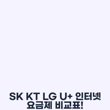
한*철
SK KT LG U+ 인터넷
요금제 비교표!