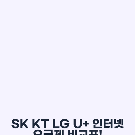
한*철
SK KT LG U+ 인터넷
요금제 비교표!