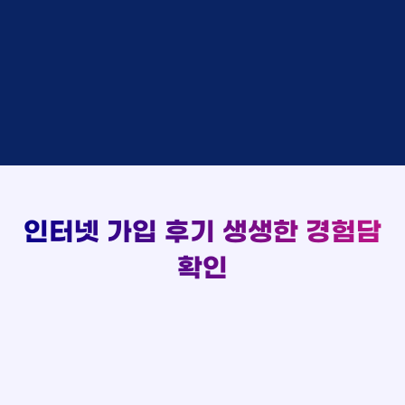
48만원 +@ 지급
상담대기
박*출 LG
이*승
KT
실시간 현금 지급 현황
48만원 +@ 지급
상담완료
홍*표 KT
김*채
LG
48만원 +@ 지급
상담중
정*석 KT
박*호
KT
설치완료
접수완료
이*승 LG
이*찬
SK
48만원 +@ 지급
접수완료
김*채 LG
김*솔
SK
48만원지급
상담중
박*호 SK
한*기
KT
설치완료
접수완료
이*찬 KT
최*희
LG
48만원 +@ 지급
상담중
김*솔 KT
김*석
KT
설치완료
접수완료
한*기 KT
이*희
KT
48만원지급
접수완료
최*희 SK
송*영
SK
인터넷 가입 후기
생생한 경험담
48만원 +@ 지급
접수완료
김*석 LG
서*식
KT
48만원지급
접수완료
이*희 LG
변*열
KT
확인
48만원 +@ 지급
접수완료
송*영 KT
신*헌
KT
48만원지급
상담완료
서*식 SK
이*수
LG
48만원 +@ 지급
접수완료
변*열 KT
김*일
SK
48만원 +@ 지급
상담완료
신*헌 LG
박*련
LG
48만원지급
이*수 SK
48만원지급
김*일 SK